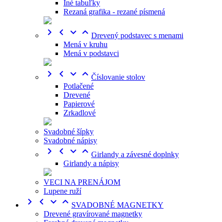
Iné tabuľky
Rezaná grafika - rezané písmená




Drevený podstavec s menami
Mená v kruhu
Mená v podstavci




Číslovanie stolov
Potlačené
Drevené
Papierové
Zrkadlové
Svadobné šípky
Svadobné nápisy




Girlandy a závesné doplnky
Girlandy a nápisy
VECI NA PRENÁJOM
Lupene ruží




SVADOBNÉ MAGNETKY
Drevené gravírované magnetky