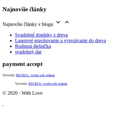
Najnovšie články


Najnovšie články v blogu
Svadobné doplnky z dreva
Laserové gravírovanie a vyrezávanie do dreva
Rodinná dielnička
svadobný dar
payment accept
Vytvorila:
BECREA - tvorba web stránok
Vytvorila:
BECREA - tvorba web stránok
© 2020 - With Love