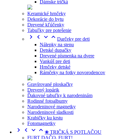
Dámske tričká
Keramické hrnčeky
Dekorácie do bytu
Drevené kľúčenky
Tabuľky pre potešenie




Darčeky pre deti
Nálepky na stenu
Detské dupačky
Drevené písmenka na dvere
Vankúš pre deti
Hrnčeky detské
Rámčeky na fotky novorodencov
Gravírované ploskačky
Drevený lopárik
Ďakovné tabuľky k narodeninám
Rodinné fotoalbumy
Narodeninové magnetky
Narodeninové sladkosti
Krabičky ku krstu
Fotomagnetky




❀ TRIČKÁ S POTLAČOU
FURT DAČO, FURT!