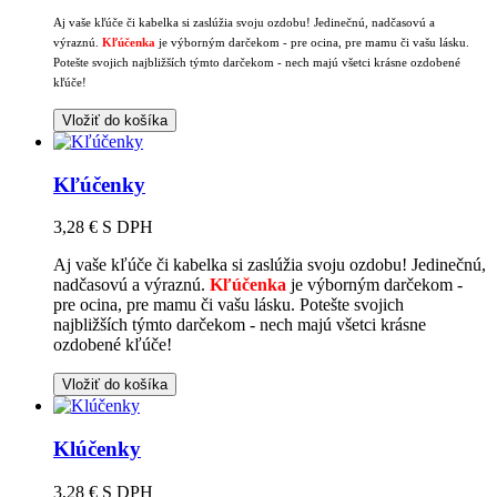
Aj vaše kľúče či kabelka si zaslúžia svoju ozdobu! Jedinečnú, nadčasovú a
výraznú.
Kľúčenka
je výborným darčekom - pre ocina, pre mamu či vašu lásku.
Potešte svojich najbližších týmto darčekom - nech majú všetci krásne ozdobené
kľúče!
Vložiť do košíka
Kľúčenky
3,28 €
S DPH
Aj vaše kľúče či kabelka si zaslúžia svoju ozdobu! Jedinečnú,
nadčasovú a výraznú.
Kľúčenka
je výborným darčekom -
pre ocina, pre mamu či vašu lásku. Potešte svojich
najbližších týmto darčekom - nech majú všetci krásne
ozdobené kľúče!
Vložiť do košíka
Klúčenky
3,28 €
S DPH