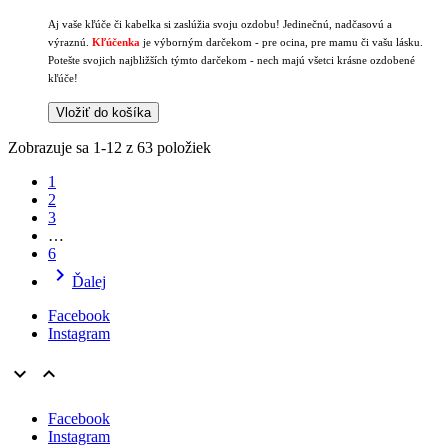
Aj vaše kľúče či kabelka si zaslúžia svoju ozdobu! Jedinečnú, nadčasovú a
výraznú.
Kľúčenka
je výborným darčekom - pre ocina, pre mamu či vašu lásku.
Potešte svojich najbližších týmto darčekom - nech majú všetci krásne ozdobené
kľúče!
Vložiť do košíka
Zobrazuje sa 1-12 z 63 položiek
1
2
3
…
6

Ďalej
Facebook
Instagram


Facebook
Instagram