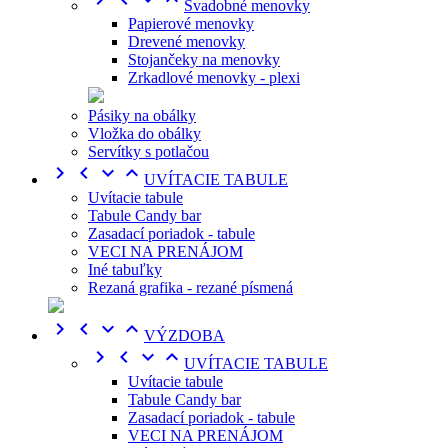
Svadobné menovky
Papierové menovky
Drevené menovky
Stojančeky na menovky
Zrkadlové menovky - plexi
Pásiky na obálky
Vložka do obálky
Servítky s potlačou




UVÍTACIE TABULE
Uvítacie tabule
Tabule Candy bar
Zasadací poriadok - tabule
VECI NA PRENÁJOM
Iné tabuľky
Rezaná grafika - rezané písmená




VÝZDOBA




UVÍTACIE TABULE
Uvítacie tabule
Tabule Candy bar
Zasadací poriadok - tabule
VECI NA PRENÁJOM