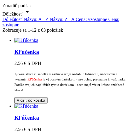
Zoradiť podľa:

Dôležitosť
Dôležitosť
Názvu: A - Z
Názvu: Z - A
Cena: vzostupne
Cena:
zostupne
Zobrazuje sa 1-12 z 63 položiek
Kľúčenka
2,56 €
S DPH
Aj vaše kľúče či kabelka si zaslúžia svoju ozdobu! Jedinečnú, nadčasovú a
výraznú.
Kľúčenka
je výborným darčekom - pre ocina, pre mamu či vašu lásku.
Potešte svojich najbližších týmto darčekom - nech majú všetci krásne ozdobené
kľúče!
Vložiť do košíka
Kľúčenka
2,56 €
S DPH