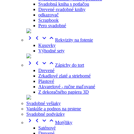
Svadobná kniha s potlačou
Drevené svadobné knihy
odkazovač
Scrapbook
Pero svadobné




Rekvizity na fotenie
Kusovky
Výhodné sety




Zápichy do tort
Drevené
Zrkadlové zlaté a strieborné
Plastové
Akvarelové - ručne maľované
Z dekoračného papiera 3D
Svadobné vešiaky
Vankúše a podnos na prstene
Svadobné podväzky




Motýliky
Saténové
Drevené