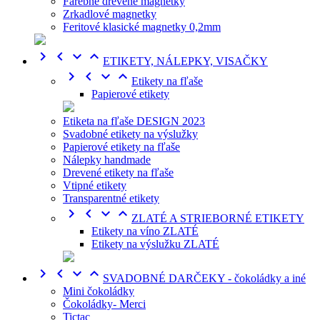
Farebné drevené magnetky
Zrkadlové magnetky
Feritové klasické magnetky 0,2mm




ETIKETY, NÁLEPKY, VISAČKY




Etikety na fľaše
Papierové etikety
Etiketa na fľaše DESIGN 2023
Svadobné etikety na výslužky
Papierové etikety na fľaše
Nálepky handmade
Drevené etikety na fľaše
Vtipné etikety
Transparentné etikety




ZLATÉ A STRIEBORNÉ ETIKETY
Etikety na víno ZLATÉ
Etikety na výslužku ZLATÉ




SVADOBNÉ DARČEKY - čokoládky a iné
Mini čokoládky
Čokoládky- Merci
Tictac