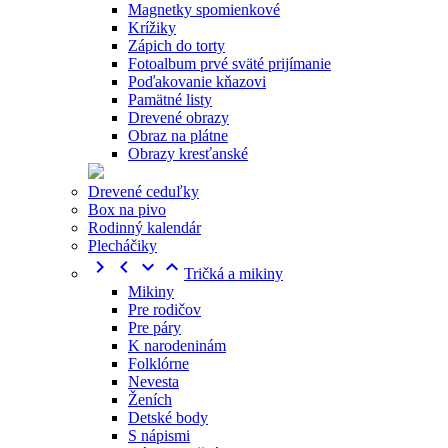
Magnetky spomienkové
Krížiky
Zápich do torty
Fotoalbum prvé sväté prijímanie
Poďakovanie kňazovi
Pamätné listy
Drevené obrazy
Obraz na plátne
Obrazy kresťanské
Drevené ceduľky
Box na pivo
Rodinný kalendár
Plecháčiky




Tričká a mikiny
Mikiny
Pre rodičov
Pre páry
K narodeninám
Folklórne
Nevesta
Ženích
Detské body
S nápismi