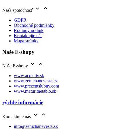


Naša spoločnosť
GDPR
Obchodné podmienky
Rodinný podnik
Kontaktujte nás
Mapa stránky
Naše E-shopy


Naše E-shopy
www.acreativ.sk
www.zenichanevesta.cz
www.prezentslubny.com
www.maturitnetablo.sk
rýchle informácie


Kontaktujte nás
info@zenichanevesta.sk