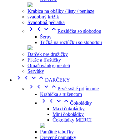
Krabica na obálky / listy / peniaze
svadobný krížik
Svadobná pečiatka




Rozlúčka so slobodou
Šerpy
Tričká na rozlúčku so slobodou
Darček pre družičky
Fľaše a fľaštičky
Omaľovánky pre deti
Servítky




DARČEKY




Prvé sväté prijímanie
Krabička s ružencom




Čokoládky
Maxi čokoládky
Mini čokoládky
Čokoládky MERCI
Pamätné tabuľky
Drevené pamiatky