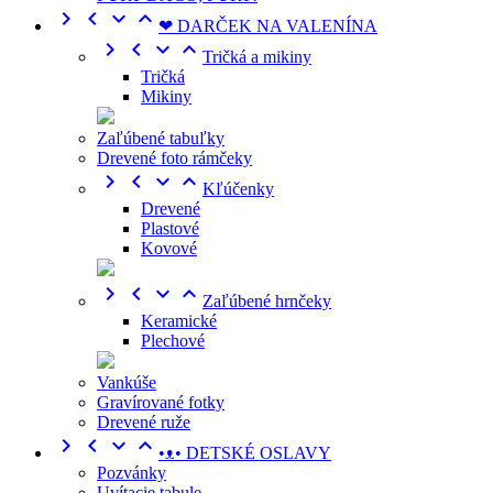




❤ DARČEK NA VALENÍNA




Tričká a mikiny
Tričká
Mikiny
Zaľúbené tabuľky
Drevené foto rámčeky




Kľúčenky
Drevené
Plastové
Kovové




Zaľúbené hrnčeky
Keramické
Plechové
Vankúše
Gravírované fotky
Drevené ruže




•ᴥ• DETSKÉ OSLAVY
Pozvánky
Uvítacie tabule