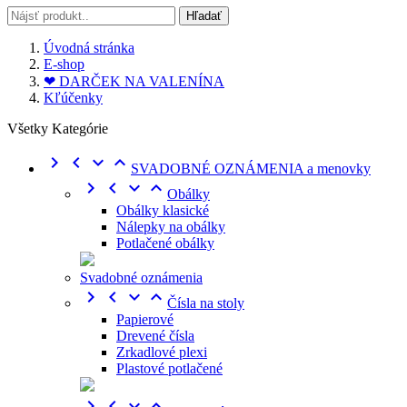
Hľadať
Úvodná stránka
E-shop
❤ DARČEK NA VALENÍNA
Kľúčenky
Všetky Kategórie




SVADOBNÉ OZNÁMENIA a menovky




Obálky
Obálky klasické
Nálepky na obálky
Potlačené obálky
Svadobné oznámenia




Čísla na stoly
Papierové
Drevené čísla
Zrkadlové plexi
Plastové potlačené



