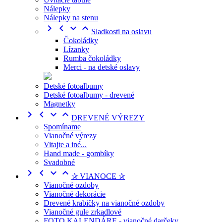
Nálepky
Nálepky na stenu




Sladkosti na oslavu
Čokoládky
Lízanky
Rumba čokoládky
Merci - na detské oslavy
Detské fotoalbumy
Detské fotoalbumy - drevené
Magnetky




DREVENÉ VÝREZY
Spomíname
Vianočné výrezy
Vitajte a iné...
Hand made - gombíky
Svadobné




✰ VIANOCE ✰
Vianočné ozdoby
Vianočné dekorácie
Drevené krabičky na vianočné ozdoby
Vianočné gule zrkadlové
FOTO KALENDÁRE - vianočné darčeky