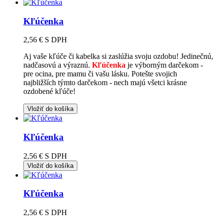
Kľúčenka
2,56 €
S DPH
Aj vaše kľúče či kabelka si zaslúžia svoju ozdobu! Jedinečnú,
nadčasovú a výraznú.
Kľúčenka
je výborným darčekom -
pre ocina, pre mamu či vašu lásku. Potešte svojich
najbližších týmto darčekom - nech majú všetci krásne
ozdobené kľúče!
Vložiť do košíka
Kľúčenka
2,56 €
S DPH
Vložiť do košíka
Kľúčenka
2,56 €
S DPH