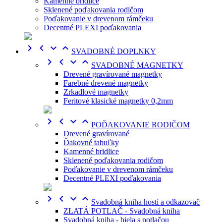
Kamenné bridlice
Sklenené poďakovania rodičom
Poďakovanie v drevenom rámčeku
Decentné PLEXI poďakovania




SVADOBNÉ DOPLNKY




SVADOBNÉ MAGNETKY
Drevené gravírované magnetky
Farebné drevené magnetky
Zrkadlové magnetky
Feritové klasické magnetky 0,2mm




POĎAKOVANIE RODIČOM
Drevené gravírované
Ďakovné tabuľky
Kamenné bridlice
Sklenené poďakovania rodičom
Poďakovanie v drevenom rámčeku
Decentné PLEXI poďakovania




Svadobná kniha hostí a odkazovač
ZLATÁ POTLAČ - Svadobná kniha
Svadobná kniha - biela s potlačou