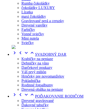
Rumba čokoládky
čokoládky LUXURY
Lízatka
maxi čokoládky
Gravírované perá a ceruzky
Drevené varešky
Farbičky
Vonné sviečky
Mini nutela
Sviečky




SVADOBNÝ DAR
Krabičky na peniaze
Debničky na víno
Darčekové poukazy
Váš prvý milión
Hrnčeky pre novomanželov
Pokladnička
Rodinné fotoalbumy
Drevená obálka na peniaze




POĎAKOVANIE RODIČOM
Drevené gravírované
Ďakovné tabuľky