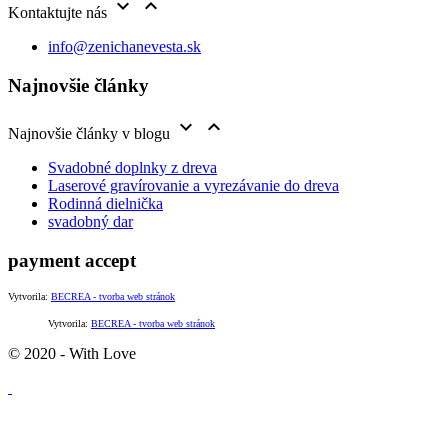


Kontaktujte nás
info@zenichanevesta.sk
Najnovšie články


Najnovšie články v blogu
Svadobné doplnky z dreva
Laserové gravírovanie a vyrezávanie do dreva
Rodinná dielnička
svadobný dar
payment accept
Vytvorila:
BECREA - tvorba web stránok
Vytvorila:
BECREA - tvorba web stránok
© 2020 - With Love