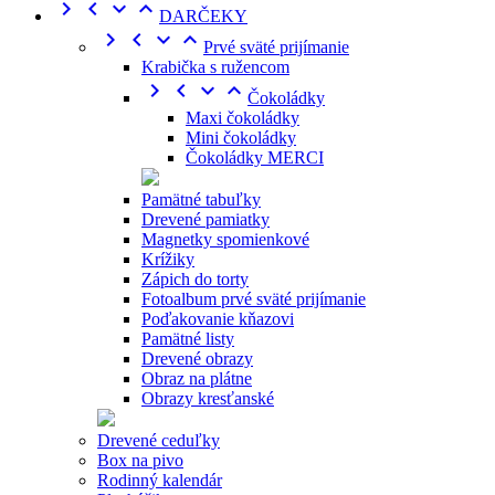




DARČEKY




Prvé sväté prijímanie
Krabička s ružencom




Čokoládky
Maxi čokoládky
Mini čokoládky
Čokoládky MERCI
Pamätné tabuľky
Drevené pamiatky
Magnetky spomienkové
Krížiky
Zápich do torty
Fotoalbum prvé sväté prijímanie
Poďakovanie kňazovi
Pamätné listy
Drevené obrazy
Obraz na plátne
Obrazy kresťanské
Drevené ceduľky
Box na pivo
Rodinný kalendár