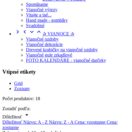
Spomíname
Vianočné výrezy
Vitajte a iné...
Hand made - gombíky
Svadobné




✰ VIANOCE ✰
Vianočné ozdoby
Vianočné dekorácie
Drevené krabičky na vianočné ozdoby
Vianočné gule zrkadlové
FOTO KALENDÁRE - vianočné darčeky
Vtipné etikety
Grid
Zoznam
Počet produktov: 18
Zoradiť podľa:

Dôležitosť
Dôležitosť
Názvu: A - Z
Názvu: Z - A
Cena: vzostupne
Cena:
zostupne