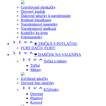
Gravírované ploskačky
Drevený lopárik
Ďakovné tabuľky k narodeninám
Rodinné fotoalbumy
Narodeninové magnetky
Narodeninové sladkosti
Krabičky ku krstu
Fotomagnetky




❀ TRIČKÁ S POTLAČOU
FURT DAČO, FURT!




❤ DARČEK NA VALENÍNA




Tričká a mikiny
Tričká
Mikiny
Zaľúbené tabuľky
Drevené foto rámčeky




Kľúčenky
Drevené
Plastové
Kovové