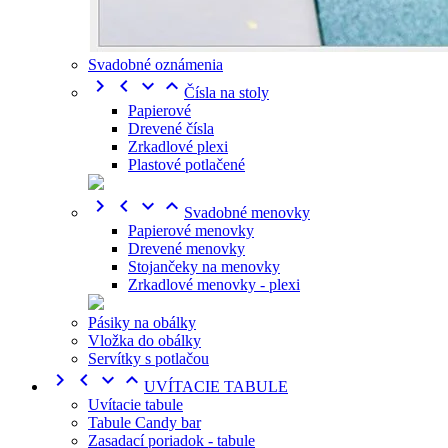
Svadobné oznámenia




Čísla na stoly
Papierové
Drevené čísla
Zrkadlové plexi
Plastové potlačené




Svadobné menovky
Papierové menovky
Drevené menovky
Stojančeky na menovky
Zrkadlové menovky - plexi
Pásiky na obálky
Vložka do obálky
Servítky s potlačou




UVÍTACIE TABULE
Uvítacie tabule
Tabule Candy bar
Zasadací poriadok - tabule