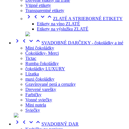
Drevené etikety na fľaše
Vtipné etikety
Transparentné etikety




ZLATÉ A STRIEBORNÉ ETIKETY
Etikety na víno ZLATÉ
Etikety na výslužku ZLATÉ




SVADOBNÉ DARČEKY - čokoládky a iné
Mini čokoládky
Čokoládky- Merci
Tictac
Rumba čokoládky
čokoládky LUXURY
Lízatka
maxi čokoládky
Gravírované perá a ceruzky
Drevené varešky
Farbičky
Vonné sviečky
Mini nutela
Sviečky




SVADOBNÝ DAR