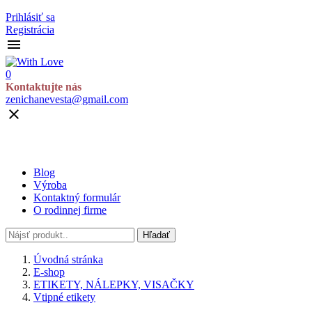
Prihlásiť sa
Registrácia

0
Kontaktujte nás
zenichanevesta@gmail.com

Blog
Výroba
Kontaktný formulár
O rodinnej firme
Hľadať
Úvodná stránka
E-shop
ETIKETY, NÁLEPKY, VISAČKY
Vtipné etikety