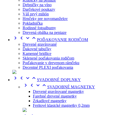
Krabičky na peniaze
Debničky na víno
Darčekové poukazy
Váš prvý milión
Hrnčeky pre novomanželov
Pokladnička
Rodinné fotoalbumy
Drevená obálka na peniaze




POĎAKOVANIE RODIČOM
Drevené gravírované
Ďakovné tabuľky
Kamenné bridlice
Sklenené poďakovania rodičom
Poďakovanie v drevenom rámčeku
Decentné PLEXI poďakovania




SVADOBNÉ DOPLNKY




SVADOBNÉ MAGNETKY
Drevené gravírované magnetky
Farebné drevené magnetky
Zrkadlové magnetky
Feritové klasické magnetky 0,2mm