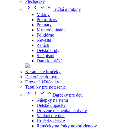
Plecháčiky




Tričká a mikiny
Mikiny
Pre rodičov
Pre páry
K narodeninám
Folklórne
Nevesta
Ženích
Detské body
S nápismi
Dámske tričká
Keramické hrnčeky
Dekorácie do bytu
Drevené kľúčenky
Tabuľky pre potešenie




Darčeky pre deti
Nálepky na stenu
Detské dupačky
Drevené písmenka na dvere
Vankúš pre deti
Hrnčeky detské
Rámčeky na fotky novorodencov