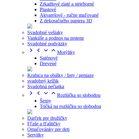
Zrkadlové zlaté a strieborné
Plastové
Akvarelové - ručne maľované
Z dekoračného papiera 3D
Svadobné vešiaky
Vankúše a podnos na prstene
Svadobné podväzky




Motýliky
Saténové
Drevené
Krabica na obálky / listy / peniaze
svadobný krížik
Svadobná pečiatka




Rozlúčka so slobodou
Šerpy
Tričká na rozlúčku so slobodou
Darček pre družičky
Fľaše a fľaštičky
Omaľovánky pre deti
Servítky