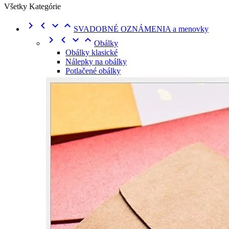
Všetky Kategórie




SVADOBNÉ OZNÁMENIA a menovky




Obálky
Obálky klasické
Nálepky na obálky
Potlačené obálky