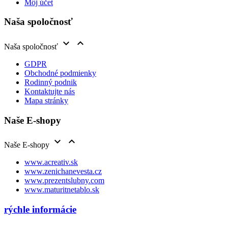
Môj účet
Naša spoločnosť


Naša spoločnosť
GDPR
Obchodné podmienky
Rodinný podnik
Kontaktujte nás
Mapa stránky
Naše E-shopy


Naše E-shopy
www.acreativ.sk
www.zenichanevesta.cz
www.prezentslubny.com
www.maturitnetablo.sk
rýchle informácie