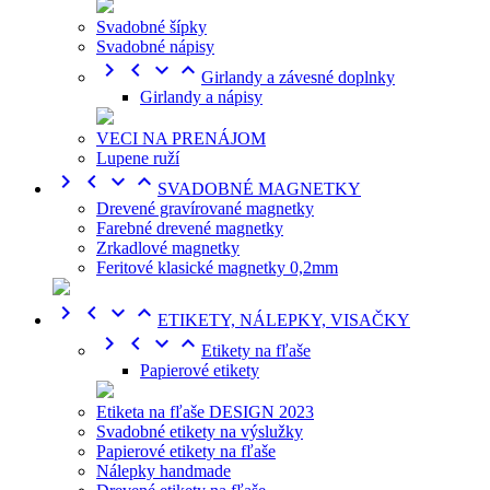
Svadobné šípky
Svadobné nápisy




Girlandy a závesné doplnky
Girlandy a nápisy
VECI NA PRENÁJOM
Lupene ruží




SVADOBNÉ MAGNETKY
Drevené gravírované magnetky
Farebné drevené magnetky
Zrkadlové magnetky
Feritové klasické magnetky 0,2mm




ETIKETY, NÁLEPKY, VISAČKY




Etikety na fľaše
Papierové etikety
Etiketa na fľaše DESIGN 2023
Svadobné etikety na výslužky
Papierové etikety na fľaše
Nálepky handmade