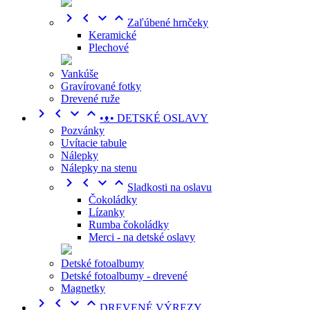




Zaľúbené hrnčeky
Keramické
Plechové
Vankúše
Gravírované fotky
Drevené ruže




•ᴥ• DETSKÉ OSLAVY
Pozvánky
Uvítacie tabule
Nálepky
Nálepky na stenu




Sladkosti na oslavu
Čokoládky
Lízanky
Rumba čokoládky
Merci - na detské oslavy
Detské fotoalbumy
Detské fotoalbumy - drevené
Magnetky




DREVENÉ VÝREZY