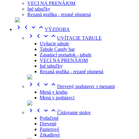
VECI NA PRENÁJOM
Iné tabuľky
Rezaná grafika - rezané písmená




VÝZDOBA




UVÍTACIE TABULE
Uvítacie tabule
Tabule Candy bar
Zasadací poriadok - tabule
VECI NA PRENÁJOM
Iné tabuľky
Rezaná grafika - rezané písmená




Drevený podstavec s menami
Mená v kruhu
Mená v podstavci




Číslovanie stolov
Potlačené
Drevené
Papierové
Zrkadlové