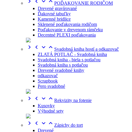




POĎAKOVANIE RODIČOM
Drevené gravírované
Ďakovné tabuľky
Kamenné bridlice
Sklenené poďakovania rodičom
Poďakovanie v drevenom rámčeku
Decentné PLEXI poďakovania




Svadobná kniha hostí a odkazovač
ZLATÁ POTLAČ - Svadobná kniha
Svadobná kniha - biela s potlačou
Svadobná kniha s potlačou
Drevené svadobné knihy
odkazovač
Scrapbook
Pero svadobné




Rekvizity na fotenie
Kusovky
Výhodné sety




Zápichy do tort
Drevené