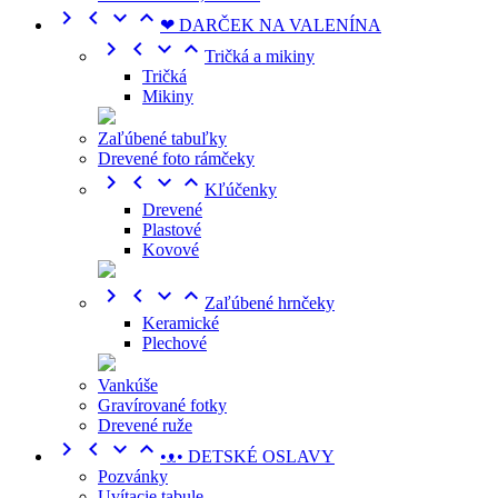




❤ DARČEK NA VALENÍNA




Tričká a mikiny
Tričká
Mikiny
Zaľúbené tabuľky
Drevené foto rámčeky




Kľúčenky
Drevené
Plastové
Kovové




Zaľúbené hrnčeky
Keramické
Plechové
Vankúše
Gravírované fotky
Drevené ruže




•ᴥ• DETSKÉ OSLAVY
Pozvánky
Uvítacie tabule