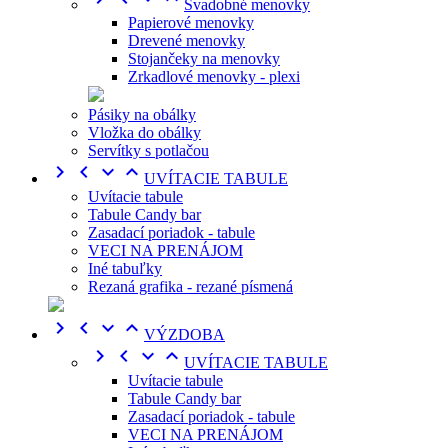
Svadobné menovky
Papierové menovky
Drevené menovky
Stojančeky na menovky
Zrkadlové menovky - plexi
Pásiky na obálky
Vložka do obálky
Servítky s potlačou




UVÍTACIE TABULE
Uvítacie tabule
Tabule Candy bar
Zasadací poriadok - tabule
VECI NA PRENÁJOM
Iné tabuľky
Rezaná grafika - rezané písmená




VÝZDOBA




UVÍTACIE TABULE
Uvítacie tabule
Tabule Candy bar
Zasadací poriadok - tabule
VECI NA PRENÁJOM