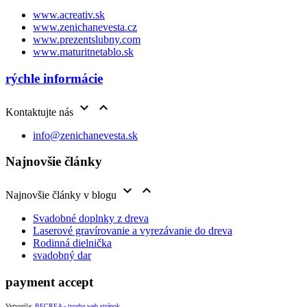
www.acreativ.sk
www.zenichanevesta.cz
www.prezentslubny.com
www.maturitnetablo.sk
rýchle informácie


Kontaktujte nás
info@zenichanevesta.sk
Najnovšie články


Najnovšie články v blogu
Svadobné doplnky z dreva
Laserové gravírovanie a vyrezávanie do dreva
Rodinná dielnička
svadobný dar
payment accept
Vytvorila:
BECREA - tvorba web stránok