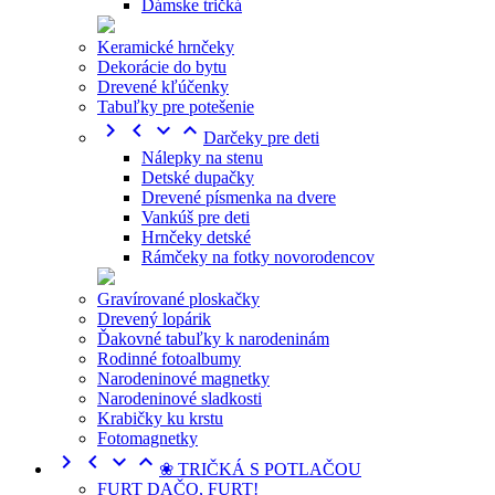
Dámske tričká
Keramické hrnčeky
Dekorácie do bytu
Drevené kľúčenky
Tabuľky pre potešenie




Darčeky pre deti
Nálepky na stenu
Detské dupačky
Drevené písmenka na dvere
Vankúš pre deti
Hrnčeky detské
Rámčeky na fotky novorodencov
Gravírované ploskačky
Drevený lopárik
Ďakovné tabuľky k narodeninám
Rodinné fotoalbumy
Narodeninové magnetky
Narodeninové sladkosti
Krabičky ku krstu
Fotomagnetky




❀ TRIČKÁ S POTLAČOU
FURT DAČO, FURT!