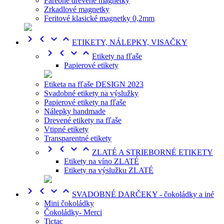
Farebné drevené magnetky
Zrkadlové magnetky
Feritové klasické magnetky 0,2mm




ETIKETY, NÁLEPKY, VISAČKY




Etikety na fľaše
Papierové etikety
Etiketa na fľaše DESIGN 2023
Svadobné etikety na výslužky
Papierové etikety na fľaše
Nálepky handmade
Drevené etikety na fľaše
Vtipné etikety
Transparentné etikety




ZLATÉ A STRIEBORNÉ ETIKETY
Etikety na víno ZLATÉ
Etikety na výslužku ZLATÉ




SVADOBNÉ DARČEKY - čokoládky a iné
Mini čokoládky
Čokoládky- Merci
Tictac