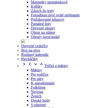
Magnetky spomienkové
Krížiky
Zápich do torty
Fotoalbum prvé sväté prijímanie
Poďakovanie kňazovi
Pamätné listy
Drevené obrazy
Obraz na plátne
Obrazy kresťanské
Drevené ceduľky
Box na pivo
Rodinný kalendár
Plecháčiky




Tričká a mikiny
Mikiny
Pre rodičov
Pre páry
K narodeninám
Folklórne
Nevesta
Ženích
Detské body
S nápismi