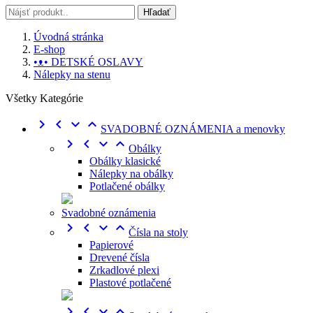
Hľadať
Úvodná stránka
E-shop
•ᴥ• DETSKÉ OSLAVY
Nálepky na stenu
Všetky Kategórie




SVADOBNÉ OZNÁMENIA a menovky




Obálky
Obálky klasické
Nálepky na obálky
Potlačené obálky
Svadobné oznámenia




Čísla na stoly
Papierové
Drevené čísla
Zrkadlové plexi
Plastové potlačené



