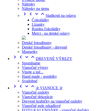
Nálepky
Nálepky na stenu




Sladkosti na oslavu
Čokoládky
Lízanky
Rumba čokoládky
Merci - na detské oslavy
Detské fotoalbumy
Detské fotoalbumy - drevené
Magnetky




DREVENÉ VÝREZY
Spomíname
Vianočné výrezy
Vitajte a iné...
Hand made - gombíky
Svadobné




✰ VIANOCE ✰
Vianočné ozdoby
Vianočné dekorácie
Drevené krabičky na vianočné ozdoby
Vianočné gule zrkadlové
FOTO KALENDÁRE - vianočné darčeky