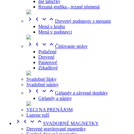
Iné tabuľky
Rezaná grafika - rezané písmená




Drevený podstavec s menami
Mená v kruhu
Mená v podstavci




Číslovanie stolov
Potlačené
Drevené
Papierové
Zrkadlové
Svadobné šípky
Svadobné nápisy




Girlandy a závesné doplnky
Girlandy a nápisy
VECI NA PRENÁJOM
Lupene ruží




SVADOBNÉ MAGNETKY
Drevené gravírované magnetky