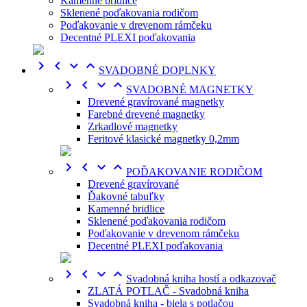
Kamenné bridlice
Sklenené poďakovania rodičom
Poďakovanie v drevenom rámčeku
Decentné PLEXI poďakovania




SVADOBNÉ DOPLNKY




SVADOBNÉ MAGNETKY
Drevené gravírované magnetky
Farebné drevené magnetky
Zrkadlové magnetky
Feritové klasické magnetky 0,2mm




POĎAKOVANIE RODIČOM
Drevené gravírované
Ďakovné tabuľky
Kamenné bridlice
Sklenené poďakovania rodičom
Poďakovanie v drevenom rámčeku
Decentné PLEXI poďakovania




Svadobná kniha hostí a odkazovač
ZLATÁ POTLAČ - Svadobná kniha
Svadobná kniha - biela s potlačou