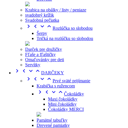
Krabica na obálky / listy / peniaze
svadobný krížik
Svadobná pečiatka




Rozlúčka so slobodou
Šerpy
Tričká na rozlúčku so slobodou
Darček pre družičky
Fľaše a fľaštičky
Omaľovánky pre deti
Servítky




DARČEKY




Prvé sväté prijímanie
Krabička s ružencom




Čokoládky
Maxi čokoládky
Mini čokoládky
Čokoládky MERCI
Pamätné tabuľky
Drevené pamiatky