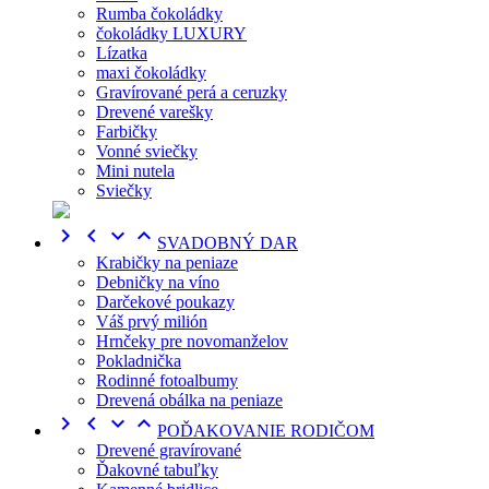
Rumba čokoládky
čokoládky LUXURY
Lízatka
maxi čokoládky
Gravírované perá a ceruzky
Drevené varešky
Farbičky
Vonné sviečky
Mini nutela
Sviečky




SVADOBNÝ DAR
Krabičky na peniaze
Debničky na víno
Darčekové poukazy
Váš prvý milión
Hrnčeky pre novomanželov
Pokladnička
Rodinné fotoalbumy
Drevená obálka na peniaze




POĎAKOVANIE RODIČOM
Drevené gravírované
Ďakovné tabuľky