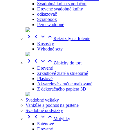
Svadobná kniha s potlačou
Drevené svadobné knihy
odkazovač
Scrapbook
Pero svadobné




Rekvizity na fotenie
Kusovky
Výhodné sety




Zápichy do tort
Drevené
Zrkadlové zlaté a strieborné
Plastové
Akvarelové - ručne maľované
Z dekoračného papiera 3D
Svadobné vešiaky
Vankúše a podnos na prstene
Svadobné podväzky




Motýliky
Saténové
Drevené