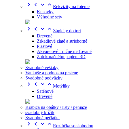




Rekvizity na fotenie
Kusovky
Výhodné sety




Zápichy do tort
Drevené
Zrkadlové zlaté a strieborné
Plastové
Akvarelové - ručne maľované
Z dekoračného papiera 3D
Svadobné vešiaky
Vankúše a podnos na prstene
Svadobné podväzky




Motýliky
Saténové
Drevené
Krabica na obálky / listy / peniaze
svadobný krížik
Svadobná pečiatka




Rozlúčka so slobodou