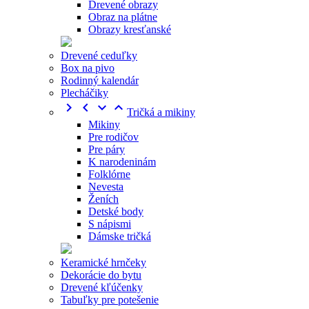
Drevené obrazy
Obraz na plátne
Obrazy kresťanské
Drevené ceduľky
Box na pivo
Rodinný kalendár
Plecháčiky




Tričká a mikiny
Mikiny
Pre rodičov
Pre páry
K narodeninám
Folklórne
Nevesta
Ženích
Detské body
S nápismi
Dámske tričká
Keramické hrnčeky
Dekorácie do bytu
Drevené kľúčenky
Tabuľky pre potešenie