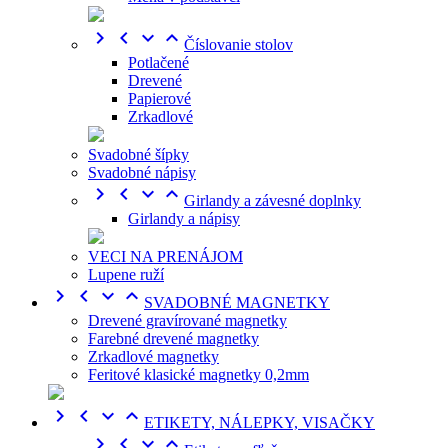




Číslovanie stolov
Potlačené
Drevené
Papierové
Zrkadlové
Svadobné šípky
Svadobné nápisy




Girlandy a závesné doplnky
Girlandy a nápisy
VECI NA PRENÁJOM
Lupene ruží




SVADOBNÉ MAGNETKY
Drevené gravírované magnetky
Farebné drevené magnetky
Zrkadlové magnetky
Feritové klasické magnetky 0,2mm




ETIKETY, NÁLEPKY, VISAČKY



