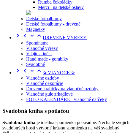
Rumba čokoládky
Merci - na detské oslavy
Detské fotoalbumy
Detské fotoalbumy - drevené
Magnetky




DREVENÉ VÝREZY
Spomíname
Vianočné výrezy
Vitajte a iné...
Hand made - gombíky
Svadobné




✰ VIANOCE ✰
Vianočné ozdoby
Vianočné dekorácie
Drevené krabičky na vianočné ozdoby
Vianočné gule zrkadlové
FOTO KALENDÁRE - vianočné darčeky
Svadobná kniha s potlačou
Svadobná kniha
je ideálna spomienka po svadbe. Nechajte svojich
svadobných hostí vytvoriť krásnu spomienku na váš svadobný