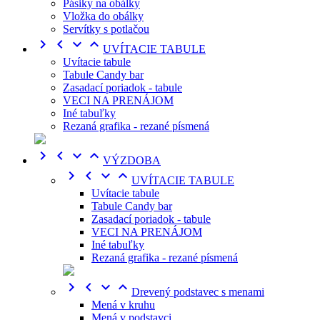
Pásiky na obálky
Vložka do obálky
Servítky s potlačou




UVÍTACIE TABULE
Uvítacie tabule
Tabule Candy bar
Zasadací poriadok - tabule
VECI NA PRENÁJOM
Iné tabuľky
Rezaná grafika - rezané písmená




VÝZDOBA




UVÍTACIE TABULE
Uvítacie tabule
Tabule Candy bar
Zasadací poriadok - tabule
VECI NA PRENÁJOM
Iné tabuľky
Rezaná grafika - rezané písmená




Drevený podstavec s menami
Mená v kruhu
Mená v podstavci