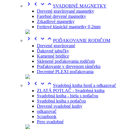




SVADOBNÉ MAGNETKY
Drevené gravírované magnetky
Farebné drevené magnetky
Zrkadlové magnetky
Feritové klasické magnetky 0,2mm




POĎAKOVANIE RODIČOM
Drevené gravírované
Ďakovné tabuľky
Kamenné bridlice
Sklenené poďakovania rodičom
Poďakovanie v drevenom rámčeku
Decentné PLEXI poďakovania




Svadobná kniha hostí a odkazovač
ZLATÁ POTLAČ - Svadobná kniha
Svadobná kniha - biela s potlačou
Svadobná kniha s potlačou
Drevené svadobné knihy
odkazovač
Scrapbook
Pero svadobné