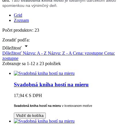
deň.
Táto
svadobná kniha hostí
je ideálnym darčekom alebo
spomienkou na výnimčný deň.
Grid
Zoznam
Počet produktov: 23
Zoradiť podľa:

Dôležitosť
Dôležitosť
Názvu: A - Z
Názvu: Z - A
Cena: vzostupne
Cena:
zostupne
Zobrazuje sa 1-12 z 23 položiek
Svadobná kniha hostí na mieru
17,94 €
S DPH
Svadobná kniha hostí na mieru
v kvetovanom motíve
Vložiť do košíka