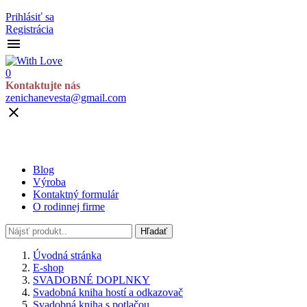
Prihlásiť sa
Registrácia

0
Kontaktujte nás
zenichanevesta@gmail.com

Blog
Výroba
Kontaktný formulár
O rodinnej firme
Hľadať
Úvodná stránka
E-shop
SVADOBNÉ DOPLNKY
Svadobná kniha hostí a odkazovač
Svadobná kniha s potlačou