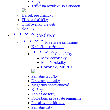
Šerpy
Tričká na rozlúčku so slobodou
Darček pre družičky
Fľaše a fľaštičky
Omaľovánky pre deti
Servítky




DARČEKY




Prvé sväté prijímanie
Krabička s ružencom




Čokoládky
Maxi čokoládky
Mini čokoládky
Čokoládky MERCI
Pamätné tabuľky
Drevené pamiatky
Magnetky spomienkové
Krížiky
Zápich do torty
Fotoalbum prvé sväté prijímanie
Poďakovanie kňazovi
Pamätné listy