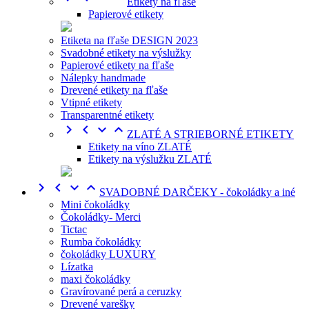
Etikety na fľaše
Papierové etikety
Etiketa na fľaše DESIGN 2023
Svadobné etikety na výslužky
Papierové etikety na fľaše
Nálepky handmade
Drevené etikety na fľaše
Vtipné etikety
Transparentné etikety




ZLATÉ A STRIEBORNÉ ETIKETY
Etikety na víno ZLATÉ
Etikety na výslužku ZLATÉ




SVADOBNÉ DARČEKY - čokoládky a iné
Mini čokoládky
Čokoládky- Merci
Tictac
Rumba čokoládky
čokoládky LUXURY
Lízatka
maxi čokoládky
Gravírované perá a ceruzky
Drevené varešky