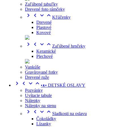
Zaľúbené tabuľky
Drevené foto rámčeky




Kľúčenky
Drevené
Plastové
Kovové




Zaľúbené hrnčeky
Keramické
Plechové
Vankúše
Gravírované fotky
Drevené ruže




•ᴥ• DETSKÉ OSLAVY
Pozvánky
Uvítacie tabule
Nálepky
Nálepky na stenu




Sladkosti na oslavu
Čokoládky
Lízanky