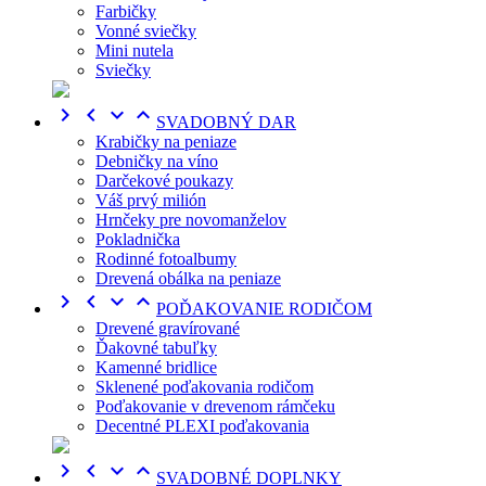
Farbičky
Vonné sviečky
Mini nutela
Sviečky




SVADOBNÝ DAR
Krabičky na peniaze
Debničky na víno
Darčekové poukazy
Váš prvý milión
Hrnčeky pre novomanželov
Pokladnička
Rodinné fotoalbumy
Drevená obálka na peniaze




POĎAKOVANIE RODIČOM
Drevené gravírované
Ďakovné tabuľky
Kamenné bridlice
Sklenené poďakovania rodičom
Poďakovanie v drevenom rámčeku
Decentné PLEXI poďakovania




SVADOBNÉ DOPLNKY