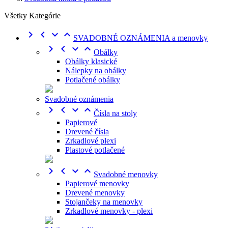
Všetky Kategórie




SVADOBNÉ OZNÁMENIA a menovky




Obálky
Obálky klasické
Nálepky na obálky
Potlačené obálky
Svadobné oznámenia




Čísla na stoly
Papierové
Drevené čísla
Zrkadlové plexi
Plastové potlačené




Svadobné menovky
Papierové menovky
Drevené menovky
Stojančeky na menovky
Zrkadlové menovky - plexi