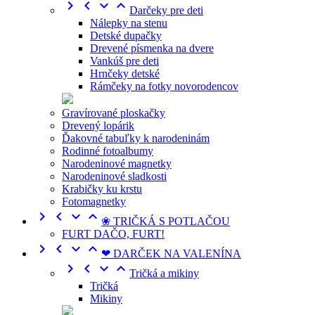




Darčeky pre deti
Nálepky na stenu
Detské dupačky
Drevené písmenka na dvere
Vankúš pre deti
Hrnčeky detské
Rámčeky na fotky novorodencov
Gravírované ploskačky
Drevený lopárik
Ďakovné tabuľky k narodeninám
Rodinné fotoalbumy
Narodeninové magnetky
Narodeninové sladkosti
Krabičky ku krstu
Fotomagnetky




❀ TRIČKÁ S POTLAČOU
FURT DAČO, FURT!




❤ DARČEK NA VALENÍNA




Tričká a mikiny
Tričká
Mikiny