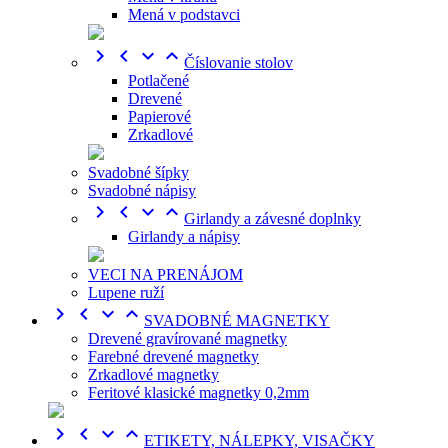
Mená v podstavci




Číslovanie stolov
Potlačené
Drevené
Papierové
Zrkadlové
Svadobné šípky
Svadobné nápisy




Girlandy a závesné doplnky
Girlandy a nápisy
VECI NA PRENÁJOM
Lupene ruží




SVADOBNÉ MAGNETKY
Drevené gravírované magnetky
Farebné drevené magnetky
Zrkadlové magnetky
Feritové klasické magnetky 0,2mm




ETIKETY, NÁLEPKY, VISAČKY