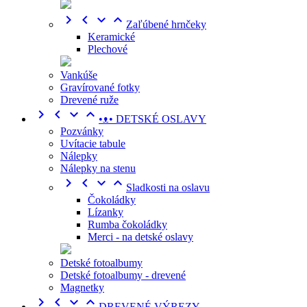




Zaľúbené hrnčeky
Keramické
Plechové
Vankúše
Gravírované fotky
Drevené ruže




•ᴥ• DETSKÉ OSLAVY
Pozvánky
Uvítacie tabule
Nálepky
Nálepky na stenu




Sladkosti na oslavu
Čokoládky
Lízanky
Rumba čokoládky
Merci - na detské oslavy
Detské fotoalbumy
Detské fotoalbumy - drevené
Magnetky




DREVENÉ VÝREZY