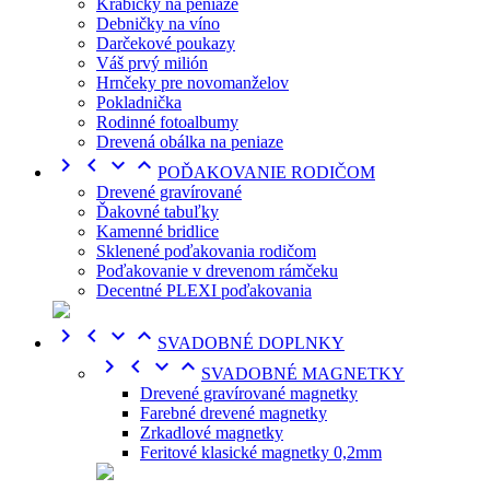
Krabičky na peniaze
Debničky na víno
Darčekové poukazy
Váš prvý milión
Hrnčeky pre novomanželov
Pokladnička
Rodinné fotoalbumy
Drevená obálka na peniaze




POĎAKOVANIE RODIČOM
Drevené gravírované
Ďakovné tabuľky
Kamenné bridlice
Sklenené poďakovania rodičom
Poďakovanie v drevenom rámčeku
Decentné PLEXI poďakovania




SVADOBNÉ DOPLNKY




SVADOBNÉ MAGNETKY
Drevené gravírované magnetky
Farebné drevené magnetky
Zrkadlové magnetky
Feritové klasické magnetky 0,2mm