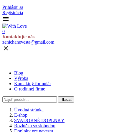
Prihlásiť sa
Registrácia

0
Kontaktujte nás
zenichanevesta@gmail.com

Blog
Výroba
Kontaktný formulár
O rodinnej firme
Hľadať
Úvodná stránka
E-shop
SVADOBNÉ DOPLNKY
Rozlúčka so slobodou
Doplnky pre nevestu