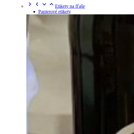




Etikety na fľaše
Papierové etikety