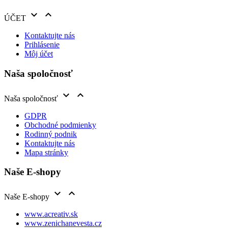


ÚČET
Kontaktujte nás
Prihlásenie
Môj účet
Naša spoločnosť


Naša spoločnosť
GDPR
Obchodné podmienky
Rodinný podnik
Kontaktujte nás
Mapa stránky
Naše E-shopy


Naše E-shopy
www.acreativ.sk
www.zenichanevesta.cz