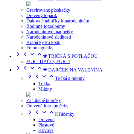
Gravírované ploskačky
Drevený lopárik
Ďakovné tabuľky k narodeninám
Rodinné fotoalbumy
Narodeninové magnetky
Narodeninové sladkosti
Krabičky ku krstu
Fotomagnetky




❀ TRIČKÁ S POTLAČOU
FURT DAČO, FURT!




❤ DARČEK NA VALENÍNA




Tričká a mikiny
Tričká
Mikiny
Zaľúbené tabuľky
Drevené foto rámčeky




Kľúčenky
Drevené
Plastové
Kovové