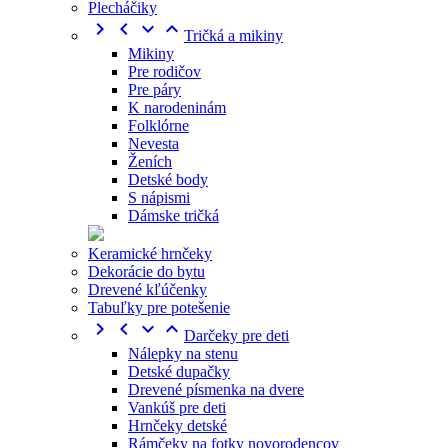
Plecháčiky




Tričká a mikiny
Mikiny
Pre rodičov
Pre páry
K narodeninám
Folklórne
Nevesta
Ženích
Detské body
S nápismi
Dámske tričká
Keramické hrnčeky
Dekorácie do bytu
Drevené kľúčenky
Tabuľky pre potešenie




Darčeky pre deti
Nálepky na stenu
Detské dupačky
Drevené písmenka na dvere
Vankúš pre deti
Hrnčeky detské
Rámčeky na fotky novorodencov