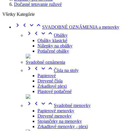
Dočasné tetovanie ružové
Všetky Kategórie




SVADOBNÉ OZNÁMENIA a menovky




Obálky
Obálky klasické
Nálepky na obálky
Potlačené obálky
Svadobné oznámenia




Čísla na stoly
Papierové
Drevené čísla
Zrkadlové plexi
Plastové potlačené




Svadobné menovky
Papierové menovky
Drevené menovky
Stojančeky na menovky
Zrkadlové menovky - plexi