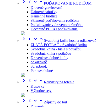




POĎAKOVANIE RODIČOM
Drevené gravírované
Ďakovné tabuľky
Kamenné bridlice
Sklenené poďakovania rodičom
Poďakovanie v drevenom rámčeku
Decentné PLEXI poďakovania




Svadobná kniha hostí a odkazovač
ZLATÁ POTLAČ - Svadobná kniha
Svadobná kniha - biela s potlačou
Svadobná kniha s potlačou
Drevené svadobné knihy
odkazovač
Scrapbook
Pero svadobné




Rekvizity na fotenie
Kusovky
Výhodné sety




Zápichy do tort
Drevené