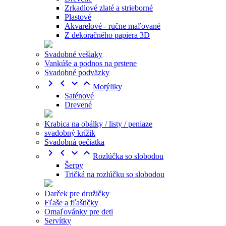
Zrkadlové zlaté a strieborné
Plastové
Akvarelové - ručne maľované
Z dekoračného papiera 3D
Svadobné vešiaky
Vankúše a podnos na prstene
Svadobné podväzky




Motýliky
Saténové
Drevené
Krabica na obálky / listy / peniaze
svadobný krížik
Svadobná pečiatka




Rozlúčka so slobodou
Šerpy
Tričká na rozlúčku so slobodou
Darček pre družičky
Fľaše a fľaštičky
Omaľovánky pre deti
Servítky