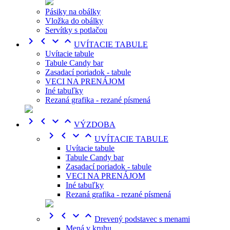
Pásiky na obálky
Vložka do obálky
Servítky s potlačou




UVÍTACIE TABULE
Uvítacie tabule
Tabule Candy bar
Zasadací poriadok - tabule
VECI NA PRENÁJOM
Iné tabuľky
Rezaná grafika - rezané písmená




VÝZDOBA




UVÍTACIE TABULE
Uvítacie tabule
Tabule Candy bar
Zasadací poriadok - tabule
VECI NA PRENÁJOM
Iné tabuľky
Rezaná grafika - rezané písmená




Drevený podstavec s menami
Mená v kruhu