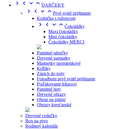




DARČEKY




Prvé sväté prijímanie
Krabička s ružencom




Čokoládky
Maxi čokoládky
Mini čokoládky
Čokoládky MERCI
Pamätné tabuľky
Drevené pamiatky
Magnetky spomienkové
Krížiky
Zápich do torty
Fotoalbum prvé sväté prijímanie
Poďakovanie kňazovi
Pamätné listy
Drevené obrazy
Obraz na plátne
Obrazy kresťanské
Drevené ceduľky
Box na pivo
Rodinný kalendár