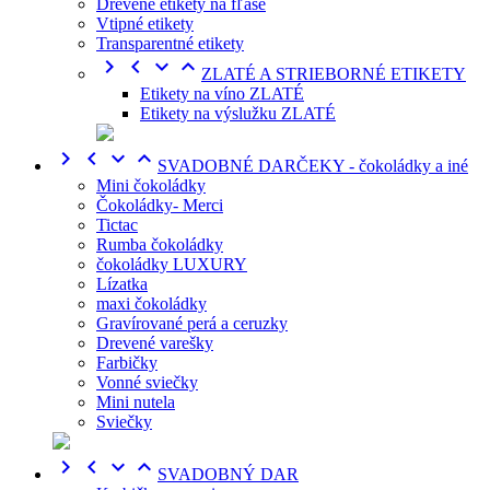
Drevené etikety na fľaše
Vtipné etikety
Transparentné etikety




ZLATÉ A STRIEBORNÉ ETIKETY
Etikety na víno ZLATÉ
Etikety na výslužku ZLATÉ




SVADOBNÉ DARČEKY - čokoládky a iné
Mini čokoládky
Čokoládky- Merci
Tictac
Rumba čokoládky
čokoládky LUXURY
Lízatka
maxi čokoládky
Gravírované perá a ceruzky
Drevené varešky
Farbičky
Vonné sviečky
Mini nutela
Sviečky




SVADOBNÝ DAR