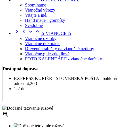
Spomíname
Vianočné výrezy
Vitajte a iné...
Hand made - gombíky
Svadobné




✰ VIANOCE ✰
Vianočné ozdoby
Vianočné dekorácie
Drevené krabičky na vianočné ozdoby
Vianočné gule zrkadlové
FOTO KALENDÁRE - vianočné darčeky
Dostupná doprava
EXPRESS KURIÉR - SLOVENSKÁ POŠTA - balík na
adresu
4,20 €
1-2 dni
