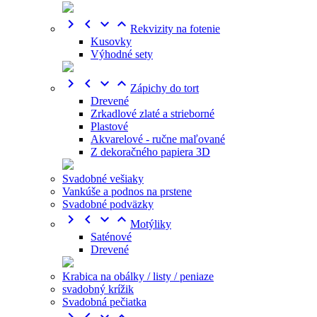




Rekvizity na fotenie
Kusovky
Výhodné sety




Zápichy do tort
Drevené
Zrkadlové zlaté a strieborné
Plastové
Akvarelové - ručne maľované
Z dekoračného papiera 3D
Svadobné vešiaky
Vankúše a podnos na prstene
Svadobné podväzky




Motýliky
Saténové
Drevené
Krabica na obálky / listy / peniaze
svadobný krížik
Svadobná pečiatka