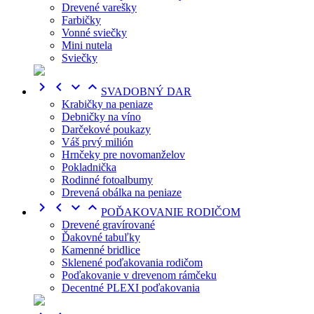
Drevené varešky
Farbičky
Vonné sviečky
Mini nutela
Sviečky




SVADOBNÝ DAR
Krabičky na peniaze
Debničky na víno
Darčekové poukazy
Váš prvý milión
Hrnčeky pre novomanželov
Pokladnička
Rodinné fotoalbumy
Drevená obálka na peniaze




POĎAKOVANIE RODIČOM
Drevené gravírované
Ďakovné tabuľky
Kamenné bridlice
Sklenené poďakovania rodičom
Poďakovanie v drevenom rámčeku
Decentné PLEXI poďakovania