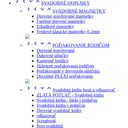




SVADOBNÉ DOPLNKY




SVADOBNÉ MAGNETKY
Drevené gravírované magnetky
Farebné drevené magnetky
Zrkadlové magnetky
Feritové klasické magnetky 0,2mm




POĎAKOVANIE RODIČOM
Drevené gravírované
Ďakovné tabuľky
Kamenné bridlice
Sklenené poďakovania rodičom
Poďakovanie v drevenom rámčeku
Decentné PLEXI poďakovania




Svadobná kniha hostí a odkazovač
ZLATÁ POTLAČ - Svadobná kniha
Svadobná kniha - biela s potlačou
Svadobná kniha s potlačou
Drevené svadobné knihy
odkazovač
Scrapbook
Pero svadobné