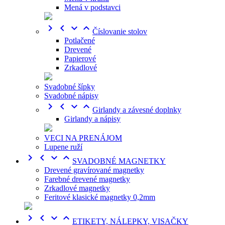
Mená v podstavci




Číslovanie stolov
Potlačené
Drevené
Papierové
Zrkadlové
Svadobné šípky
Svadobné nápisy




Girlandy a závesné doplnky
Girlandy a nápisy
VECI NA PRENÁJOM
Lupene ruží




SVADOBNÉ MAGNETKY
Drevené gravírované magnetky
Farebné drevené magnetky
Zrkadlové magnetky
Feritové klasické magnetky 0,2mm




ETIKETY, NÁLEPKY, VISAČKY