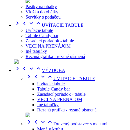
Pásiky na obálky
Vložka do obálky
Servítky s potlačou




UVÍTACIE TABULE
Uvítacie tabule
Tabule Candy bar
Zasadací poriadok - tabule
VECI NA PRENÁJOM
Iné tabuľky
Rezaná grafika - rezané písmená




VÝZDOBA




UVÍTACIE TABULE
Uvítacie tabule
Tabule Candy bar
Zasadací poriadok - tabule
VECI NA PRENÁJOM
Iné tabuľky
Rezaná grafika - rezané písmená




Drevený podstavec s menami
Mená v kruhu