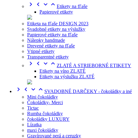




Etikety na fľaše
Papierové etikety
Etiketa na fľaše DESIGN 2023
Svadobné etikety na výslužky
Papierové etikety na fľaše
Nálepky handmade
Drevené etikety na fľaše
Vtipné etikety
Transparentné etikety




ZLATÉ A STRIEBORNÉ ETIKETY
Etikety na víno ZLATÉ
Etikety na výslužku ZLATÉ




SVADOBNÉ DARČEKY - čokoládky a iné
Mini čokoládky
Čokoládky- Merci
Tictac
Rumba čokoládky
čokoládky LUXURY
Lízatka
maxi čokoládky
Gravírované perá a ceruzky