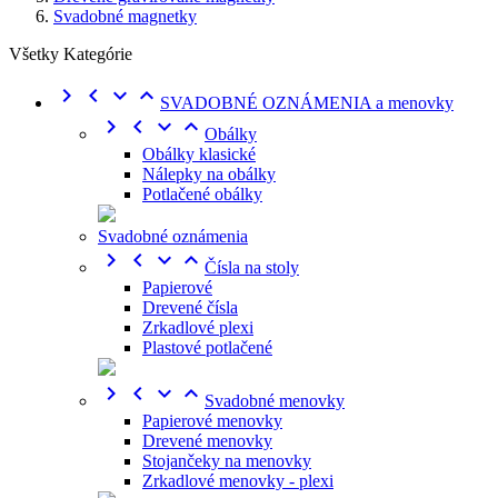
Svadobné magnetky
Všetky Kategórie




SVADOBNÉ OZNÁMENIA a menovky




Obálky
Obálky klasické
Nálepky na obálky
Potlačené obálky
Svadobné oznámenia




Čísla na stoly
Papierové
Drevené čísla
Zrkadlové plexi
Plastové potlačené




Svadobné menovky
Papierové menovky
Drevené menovky
Stojančeky na menovky
Zrkadlové menovky - plexi