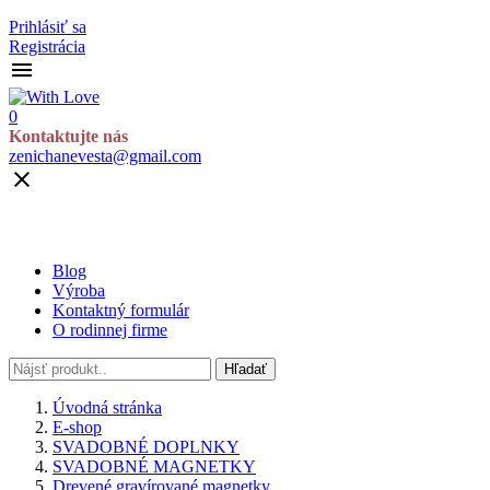
Prihlásiť sa
Registrácia

0
Kontaktujte nás
zenichanevesta@gmail.com

Blog
Výroba
Kontaktný formulár
O rodinnej firme
Hľadať
Úvodná stránka
E-shop
SVADOBNÉ DOPLNKY
SVADOBNÉ MAGNETKY
Drevené gravírované magnetky