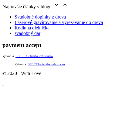


Najnovšie články v blogu
Svadobné doplnky z dreva
Laserové gravírovanie a vyrezávanie do dreva
Rodinná dielnička
svadobný dar
payment accept
Vytvorila:
BECREA - tvorba web stránok
Vytvorila:
BECREA - tvorba web stránok
© 2020 - With Love