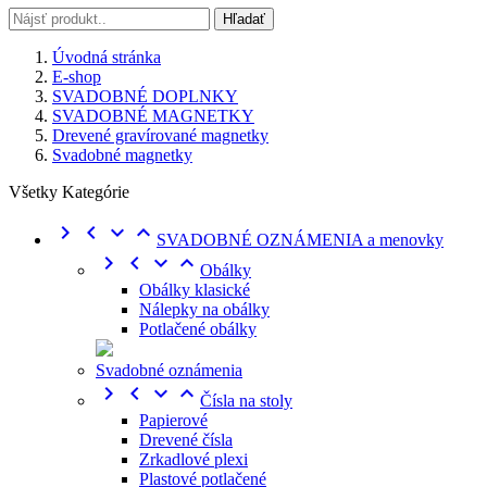
Hľadať
Úvodná stránka
E-shop
SVADOBNÉ DOPLNKY
SVADOBNÉ MAGNETKY
Drevené gravírované magnetky
Svadobné magnetky
Všetky Kategórie




SVADOBNÉ OZNÁMENIA a menovky




Obálky
Obálky klasické
Nálepky na obálky
Potlačené obálky
Svadobné oznámenia




Čísla na stoly
Papierové
Drevené čísla
Zrkadlové plexi
Plastové potlačené