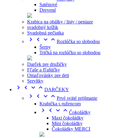
Saténové
Drevené
Krabica na obálky / listy / peniaze
svadobný krížik
Svadobná pečiatka




Rozlúčka so slobodou
Šerpy
Tričká na rozlúčku so slobodou
Darček pre družičky
Fľaše a fľaštičky
Omaľovánky pre deti
Servítky




DARČEKY




Prvé sväté prijímanie
Krabička s ružencom




Čokoládky
Maxi čokoládky
Mini čokoládky
Čokoládky MERCI