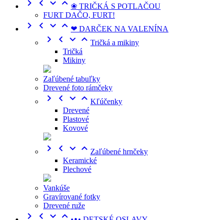




❀ TRIČKÁ S POTLAČOU
FURT DAČO, FURT!




❤ DARČEK NA VALENÍNA




Tričká a mikiny
Tričká
Mikiny
Zaľúbené tabuľky
Drevené foto rámčeky




Kľúčenky
Drevené
Plastové
Kovové




Zaľúbené hrnčeky
Keramické
Plechové
Vankúše
Gravírované fotky
Drevené ruže




•ᴥ• DETSKÉ OSLAVY