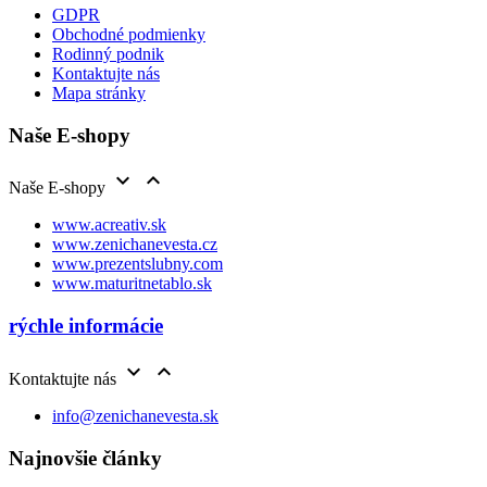
GDPR
Obchodné podmienky
Rodinný podnik
Kontaktujte nás
Mapa stránky
Naše E-shopy


Naše E-shopy
www.acreativ.sk
www.zenichanevesta.cz
www.prezentslubny.com
www.maturitnetablo.sk
rýchle informácie


Kontaktujte nás
info@zenichanevesta.sk
Najnovšie články