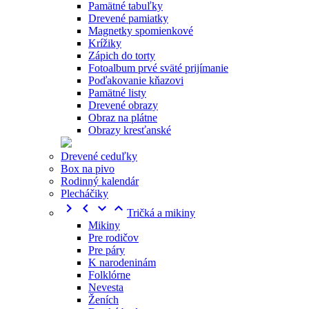
Pamätné tabuľky
Drevené pamiatky
Magnetky spomienkové
Krížiky
Zápich do torty
Fotoalbum prvé sväté prijímanie
Poďakovanie kňazovi
Pamätné listy
Drevené obrazy
Obraz na plátne
Obrazy kresťanské
Drevené ceduľky
Box na pivo
Rodinný kalendár
Plecháčiky




Tričká a mikiny
Mikiny
Pre rodičov
Pre páry
K narodeninám
Folklórne
Nevesta
Ženích