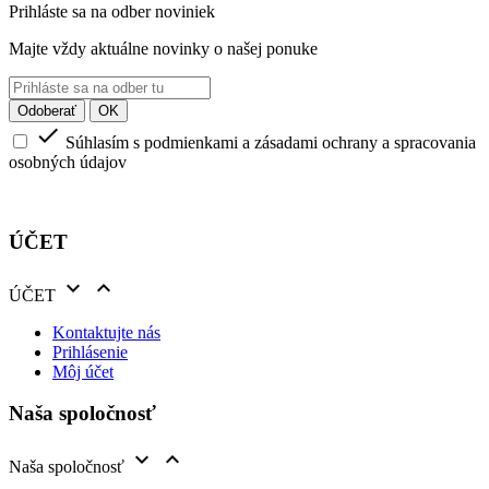
Prihláste sa na odber noviniek
Majte vždy aktuálne novinky o našej ponuke

Súhlasím s podmienkami a zásadami ochrany a spracovania
osobných údajov
ÚČET


ÚČET
Kontaktujte nás
Prihlásenie
Môj účet
Naša spoločnosť


Naša spoločnosť