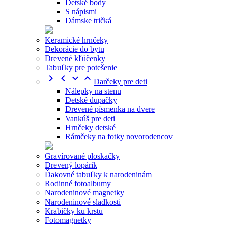
Detské body
S nápismi
Dámske tričká
Keramické hrnčeky
Dekorácie do bytu
Drevené kľúčenky
Tabuľky pre potešenie




Darčeky pre deti
Nálepky na stenu
Detské dupačky
Drevené písmenka na dvere
Vankúš pre deti
Hrnčeky detské
Rámčeky na fotky novorodencov
Gravírované ploskačky
Drevený lopárik
Ďakovné tabuľky k narodeninám
Rodinné fotoalbumy
Narodeninové magnetky
Narodeninové sladkosti
Krabičky ku krstu
Fotomagnetky