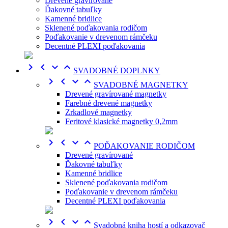
Drevené gravírované
Ďakovné tabuľky
Kamenné bridlice
Sklenené poďakovania rodičom
Poďakovanie v drevenom rámčeku
Decentné PLEXI poďakovania




SVADOBNÉ DOPLNKY




SVADOBNÉ MAGNETKY
Drevené gravírované magnetky
Farebné drevené magnetky
Zrkadlové magnetky
Feritové klasické magnetky 0,2mm




POĎAKOVANIE RODIČOM
Drevené gravírované
Ďakovné tabuľky
Kamenné bridlice
Sklenené poďakovania rodičom
Poďakovanie v drevenom rámčeku
Decentné PLEXI poďakovania




Svadobná kniha hostí a odkazovač