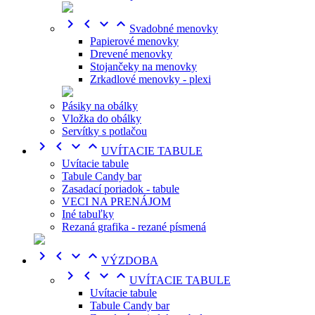




Svadobné menovky
Papierové menovky
Drevené menovky
Stojančeky na menovky
Zrkadlové menovky - plexi
Pásiky na obálky
Vložka do obálky
Servítky s potlačou




UVÍTACIE TABULE
Uvítacie tabule
Tabule Candy bar
Zasadací poriadok - tabule
VECI NA PRENÁJOM
Iné tabuľky
Rezaná grafika - rezané písmená




VÝZDOBA




UVÍTACIE TABULE
Uvítacie tabule
Tabule Candy bar