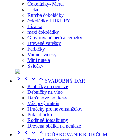
Čokoládky- Merci
Tictac
Rumba čokoládky
čokoládky LUXURY
Lízatka
maxi čokoládky
Gravírované perá a ceruzky
Drevené varešky
Farbičky
Vonné sviečky
Mini nutela
Sviečky




SVADOBNÝ DAR
Krabičky na peniaze
Debničky na víno
Darčekové poukazy
Váš prvý milión
Hrnčeky pre novomanželov
Pokladnička
Rodinné fotoalbumy
Drevená obálka na peniaze




POĎAKOVANIE RODIČOM