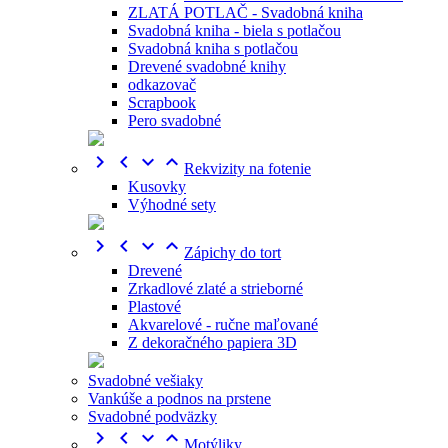
ZLATÁ POTLAČ - Svadobná kniha
Svadobná kniha - biela s potlačou
Svadobná kniha s potlačou
Drevené svadobné knihy
odkazovač
Scrapbook
Pero svadobné




Rekvizity na fotenie
Kusovky
Výhodné sety




Zápichy do tort
Drevené
Zrkadlové zlaté a strieborné
Plastové
Akvarelové - ručne maľované
Z dekoračného papiera 3D
Svadobné vešiaky
Vankúše a podnos na prstene
Svadobné podväzky




Motýliky