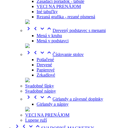
Zasadací poriadok - tabule
VECI NA PRENÁJOM
Iné tabuľky
Rezaná grafika - rezané písmená




Drevený podstavec s menami
Mená v kruhu
Mená v podstavci




Číslovanie stolov
Potlačené
Drevené
Papierové
Zrkadlové
Svadobné šípky
Svadobné nápisy




Girlandy a závesné doplnky
Girlandy a nápisy
VECI NA PRENÁJOM
Lupene ruží



