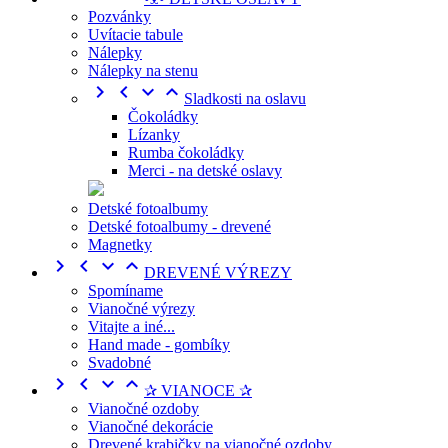
Pozvánky
Uvítacie tabule
Nálepky
Nálepky na stenu




Sladkosti na oslavu
Čokoládky
Lízanky
Rumba čokoládky
Merci - na detské oslavy
Detské fotoalbumy
Detské fotoalbumy - drevené
Magnetky




DREVENÉ VÝREZY
Spomíname
Vianočné výrezy
Vitajte a iné...
Hand made - gombíky
Svadobné




✰ VIANOCE ✰
Vianočné ozdoby
Vianočné dekorácie
Drevené krabičky na vianočné ozdoby