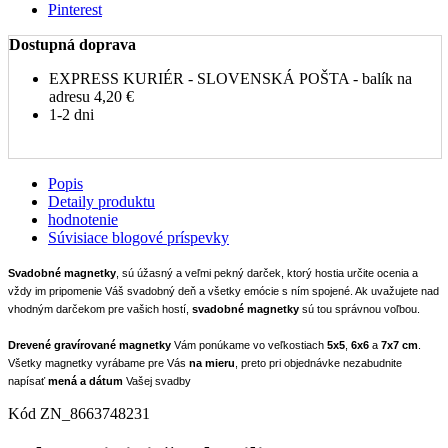
Pinterest
Dostupná doprava
EXPRESS KURIÉR - SLOVENSKÁ POŠTA - balík na
adresu
4,20 €
1-2 dni
Popis
Detaily produktu
hodnotenie
Súvisiace blogové príspevky
Svadobné magnetky
, sú úžasný a veľmi pekný darček, ktorý hostia určite ocenia a
vždy im pripomenie Váš svadobný deň a všetky emócie s ním spojené. Ak uvažujete nad
vhodným darčekom pre vašich hostí,
svadobné magnetky
sú tou správnou voľbou.
Drevené gravírované magnetky
Vám ponúkame vo veľkostiach
5x5
,
6x6
a
7x7 cm
.
Všetky magnetky vyrábame pre Vás
na mieru
, preto pri objednávke nezabudnite
napísať
mená
a dátum
Vašej svadby
Kód
ZN_8663748231