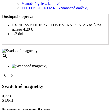
Vianočné gule zrkadlové
FOTO KALENDÁRE - vianočné darčeky
Dostupná doprava
EXPRESS KURIÉR - SLOVENSKÁ POŠTA - balík na
adresu
4,20 €
1-2 dni



Svadobné magnetky
0,77 €
S DPH
Drevená gravírovaná magnetka
na mieru