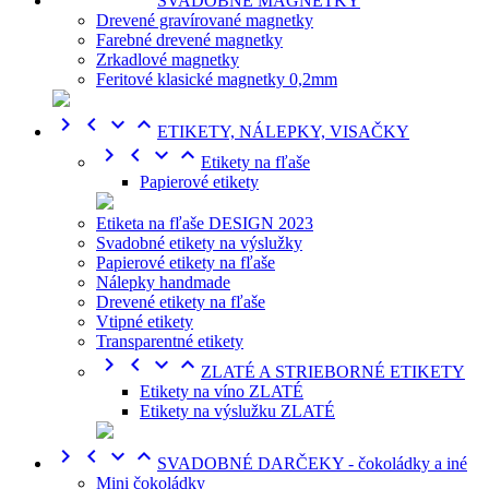
SVADOBNÉ MAGNETKY
Drevené gravírované magnetky
Farebné drevené magnetky
Zrkadlové magnetky
Feritové klasické magnetky 0,2mm




ETIKETY, NÁLEPKY, VISAČKY




Etikety na fľaše
Papierové etikety
Etiketa na fľaše DESIGN 2023
Svadobné etikety na výslužky
Papierové etikety na fľaše
Nálepky handmade
Drevené etikety na fľaše
Vtipné etikety
Transparentné etikety




ZLATÉ A STRIEBORNÉ ETIKETY
Etikety na víno ZLATÉ
Etikety na výslužku ZLATÉ




SVADOBNÉ DARČEKY - čokoládky a iné
Mini čokoládky