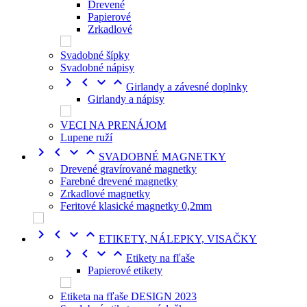
Drevené
Papierové
Zrkadlové
Svadobné šípky
Svadobné nápisy




Girlandy a závesné doplnky
Girlandy a nápisy
VECI NA PRENÁJOM
Lupene ruží




SVADOBNÉ MAGNETKY
Drevené gravírované magnetky
Farebné drevené magnetky
Zrkadlové magnetky
Feritové klasické magnetky 0,2mm




ETIKETY, NÁLEPKY, VISAČKY




Etikety na fľaše
Papierové etikety
Etiketa na fľaše DESIGN 2023