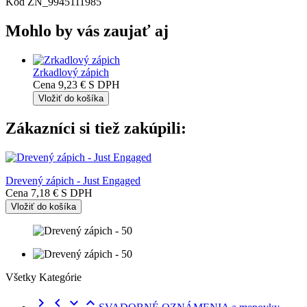
Kód
ZN_9945111985
Mohlo by vás zaujať aj
Zrkadlový zápich
Cena
9,23 €
S DPH
Vložiť do košíka
Zákazníci si tiež zakúpili:
Drevený zápich - Just Engaged
Cena
7,18 €
S DPH
Vložiť do košíka
Všetky Kategórie



