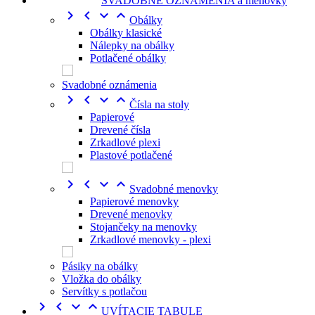
SVADOBNÉ OZNÁMENIA a menovky




Obálky
Obálky klasické
Nálepky na obálky
Potlačené obálky
Svadobné oznámenia




Čísla na stoly
Papierové
Drevené čísla
Zrkadlové plexi
Plastové potlačené




Svadobné menovky
Papierové menovky
Drevené menovky
Stojančeky na menovky
Zrkadlové menovky - plexi
Pásiky na obálky
Vložka do obálky
Servítky s potlačou




UVÍTACIE TABULE