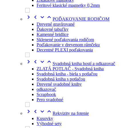
Zrkadlové magnetky
Feritové klasické magnetky 0,2mm




POĎAKOVANIE RODIČOM
Drevené gravírované
Ďakovné tabuľky
Kamenné bridlice
Sklenené poďakovania rodičom
Poďakovanie v drevenom rámčeku
Decentné PLEXI poďakovania




Svadobná kniha hostí a odkazovač
ZLATÁ POTLAČ - Svadobná kniha
Svadobná kniha - biela s potlačou
Svadobná kniha s potlačou
Drevené svadobné knihy
odkazovač
Scrapbook
Pero svadobné




Rekvizity na fotenie
Kusovky
Výhodné sety