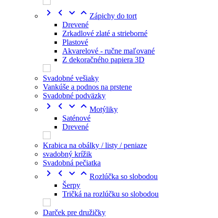




Zápichy do tort
Drevené
Zrkadlové zlaté a strieborné
Plastové
Akvarelové - ručne maľované
Z dekoračného papiera 3D
Svadobné vešiaky
Vankúše a podnos na prstene
Svadobné podväzky




Motýliky
Saténové
Drevené
Krabica na obálky / listy / peniaze
svadobný krížik
Svadobná pečiatka




Rozlúčka so slobodou
Šerpy
Tričká na rozlúčku so slobodou
Darček pre družičky