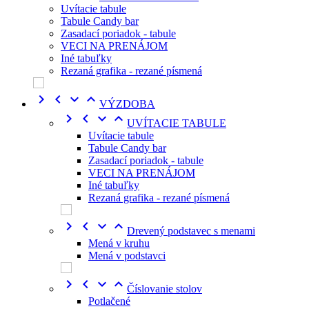
Uvítacie tabule
Tabule Candy bar
Zasadací poriadok - tabule
VECI NA PRENÁJOM
Iné tabuľky
Rezaná grafika - rezané písmená




VÝZDOBA




UVÍTACIE TABULE
Uvítacie tabule
Tabule Candy bar
Zasadací poriadok - tabule
VECI NA PRENÁJOM
Iné tabuľky
Rezaná grafika - rezané písmená




Drevený podstavec s menami
Mená v kruhu
Mená v podstavci




Číslovanie stolov
Potlačené