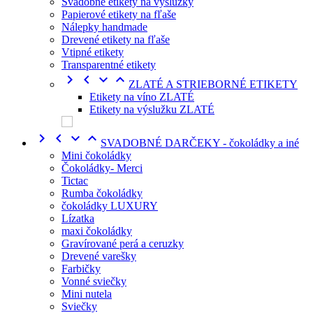
Svadobné etikety na výslužky
Papierové etikety na fľaše
Nálepky handmade
Drevené etikety na fľaše
Vtipné etikety
Transparentné etikety




ZLATÉ A STRIEBORNÉ ETIKETY
Etikety na víno ZLATÉ
Etikety na výslužku ZLATÉ




SVADOBNÉ DARČEKY - čokoládky a iné
Mini čokoládky
Čokoládky- Merci
Tictac
Rumba čokoládky
čokoládky LUXURY
Lízatka
maxi čokoládky
Gravírované perá a ceruzky
Drevené varešky
Farbičky
Vonné sviečky
Mini nutela
Sviečky