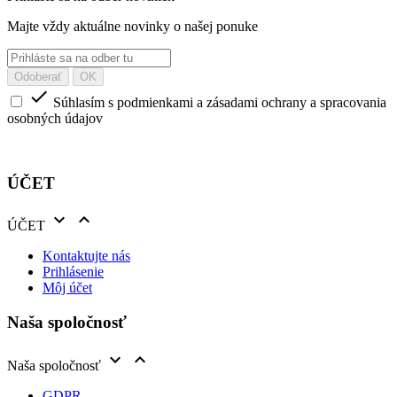
Majte vždy aktuálne novinky o našej ponuke

Súhlasím s podmienkami a zásadami ochrany a spracovania
osobných údajov
ÚČET


ÚČET
Kontaktujte nás
Prihlásenie
Môj účet
Naša spoločnosť


Naša spoločnosť
GDPR