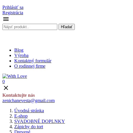
Prihlásiť sa
Registrácia

Hľadať
Blog
Výroba
Kontaktný formulár
O rodinnej firme
0

Kontaktujte nás
zenichanevesta@gmail.com
Úvodná stránka
E-shop
SVADOBNÉ DOPLNKY
Zápichy do tort
Drevené