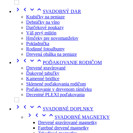




SVADOBNÝ DAR
Krabičky na peniaze
Debničky na víno
Darčekové poukazy
Váš prvý milión
Hrnčeky pre novomanželov
Pokladnička
Rodinné fotoalbumy
Drevená obálka na peniaze




POĎAKOVANIE RODIČOM
Drevené gravírované
Ďakovné tabuľky
Kamenné bridlice
Sklenené poďakovania rodičom
Poďakovanie v drevenom rámčeku
Decentné PLEXI poďakovania




SVADOBNÉ DOPLNKY




SVADOBNÉ MAGNETKY
Drevené gravírované magnetky
Farebné drevené magnetky