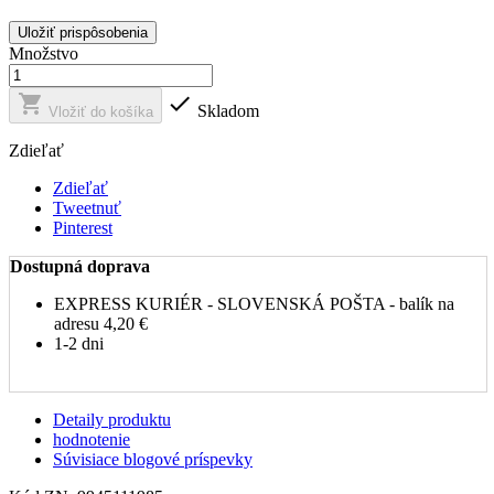
Uložiť prispôsobenia
Množstvo


Skladom
Vložiť do košíka
Zdieľať
Zdieľať
Tweetnuť
Pinterest
Dostupná doprava
EXPRESS KURIÉR - SLOVENSKÁ POŠTA - balík na
adresu
4,20 €
1-2 dni
Detaily produktu
hodnotenie
Súvisiace blogové príspevky