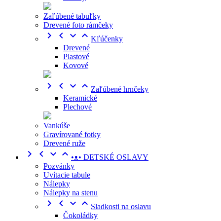
Zaľúbené tabuľky
Drevené foto rámčeky




Kľúčenky
Drevené
Plastové
Kovové




Zaľúbené hrnčeky
Keramické
Plechové
Vankúše
Gravírované fotky
Drevené ruže




•ᴥ• DETSKÉ OSLAVY
Pozvánky
Uvítacie tabule
Nálepky
Nálepky na stenu




Sladkosti na oslavu
Čokoládky