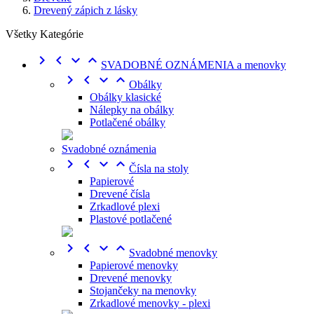
Drevený zápich z lásky
Všetky Kategórie




SVADOBNÉ OZNÁMENIA a menovky




Obálky
Obálky klasické
Nálepky na obálky
Potlačené obálky
Svadobné oznámenia




Čísla na stoly
Papierové
Drevené čísla
Zrkadlové plexi
Plastové potlačené




Svadobné menovky
Papierové menovky
Drevené menovky
Stojančeky na menovky
Zrkadlové menovky - plexi