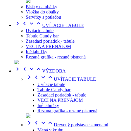
Pásiky na obálky
Vložka do obálky
Servítky s potlačou




UVÍTACIE TABULE
Uvítacie tabule
Tabule Candy bar
Zasadací poriadok - tabule
VECI NA PRENÁJOM
Iné tabuľky
Rezaná grafika - rezané písmená




VÝZDOBA




UVÍTACIE TABULE
Uvítacie tabule
Tabule Candy bar
Zasadací poriadok - tabule
VECI NA PRENÁJOM
Iné tabuľky
Rezaná grafika - rezané písmená




Drevený podstavec s menami
Mená v kruhu