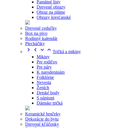
Pamätné listy
Drevené obrazy
Obraz na plátne
Obrazy kresťanské
Drevené ceduľky
Box na pivo
Rodinný kalendár
Plecháčiky




Tričká a mikiny
Mikiny
Pre rodičov
Pre páry
K narodeninám
Folklórne
Nevesta
Ženích
Detské body
S nápismi
Dámske tričká
Keramické hrnčeky
Dekorácie do bytu
Drevené kľúčenky