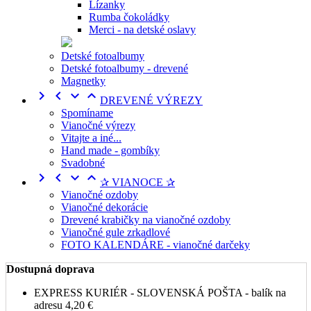
Lízanky
Rumba čokoládky
Merci - na detské oslavy
Detské fotoalbumy
Detské fotoalbumy - drevené
Magnetky




DREVENÉ VÝREZY
Spomíname
Vianočné výrezy
Vitajte a iné...
Hand made - gombíky
Svadobné




✰ VIANOCE ✰
Vianočné ozdoby
Vianočné dekorácie
Drevené krabičky na vianočné ozdoby
Vianočné gule zrkadlové
FOTO KALENDÁRE - vianočné darčeky
Dostupná doprava
EXPRESS KURIÉR - SLOVENSKÁ POŠTA - balík na
adresu
4,20 €