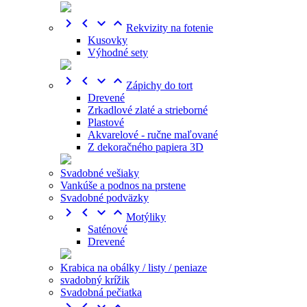




Rekvizity na fotenie
Kusovky
Výhodné sety




Zápichy do tort
Drevené
Zrkadlové zlaté a strieborné
Plastové
Akvarelové - ručne maľované
Z dekoračného papiera 3D
Svadobné vešiaky
Vankúše a podnos na prstene
Svadobné podväzky




Motýliky
Saténové
Drevené
Krabica na obálky / listy / peniaze
svadobný krížik
Svadobná pečiatka