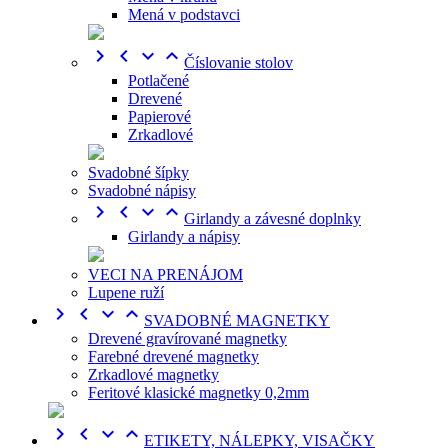
Mená v podstavci




Číslovanie stolov
Potlačené
Drevené
Papierové
Zrkadlové
Svadobné šípky
Svadobné nápisy




Girlandy a závesné doplnky
Girlandy a nápisy
VECI NA PRENÁJOM
Lupene ruží




SVADOBNÉ MAGNETKY
Drevené gravírované magnetky
Farebné drevené magnetky
Zrkadlové magnetky
Feritové klasické magnetky 0,2mm




ETIKETY, NÁLEPKY, VISAČKY