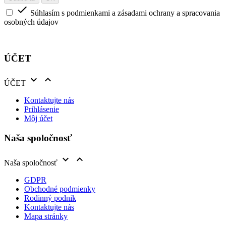

Súhlasím s podmienkami a zásadami ochrany a spracovania
osobných údajov
ÚČET


ÚČET
Kontaktujte nás
Prihlásenie
Môj účet
Naša spoločnosť


Naša spoločnosť
GDPR
Obchodné podmienky
Rodinný podnik
Kontaktujte nás
Mapa stránky