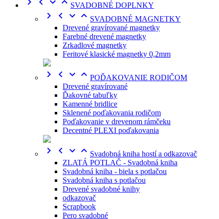




SVADOBNÉ DOPLNKY




SVADOBNÉ MAGNETKY
Drevené gravírované magnetky
Farebné drevené magnetky
Zrkadlové magnetky
Feritové klasické magnetky 0,2mm




POĎAKOVANIE RODIČOM
Drevené gravírované
Ďakovné tabuľky
Kamenné bridlice
Sklenené poďakovania rodičom
Poďakovanie v drevenom rámčeku
Decentné PLEXI poďakovania




Svadobná kniha hostí a odkazovač
ZLATÁ POTLAČ - Svadobná kniha
Svadobná kniha - biela s potlačou
Svadobná kniha s potlačou
Drevené svadobné knihy
odkazovač
Scrapbook
Pero svadobné