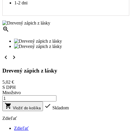
1-2 dni



Drevený zápich z lásky
5,02 €
S DPH
Množstvo


Skladom
Vložiť do košíka
Zdieľať
Zdieľať