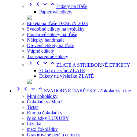




Etikety na fľaše
Papierové etikety
Etiketa na fľaše DESIGN 2023
Svadobné etikety na výslužky
Papierové etikety na fľaše
Nálepky handmade
Drevené etikety na fľaše
Vtipné etikety
Transparentné etikety




ZLATÉ A STRIEBORNÉ ETIKETY
Etikety na víno ZLATÉ
Etikety na výslužku ZLATÉ




SVADOBNÉ DARČEKY - čokoládky a iné
Mini čokoládky
Čokoládky- Merci
Tictac
Rumba čokoládky
čokoládky LUXURY
Lízatka
maxi čokoládky
Gravírované perá a ceruzky