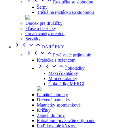




Rozlúčka so slobodou
Šerpy
Tričká na rozlúčku so slobodou
Darček pre družičky
Fľaše a fľaštičky
Omaľovánky pre deti
Servítky




DARČEKY




Prvé sväté prijímanie
Krabička s ružencom




Čokoládky
Maxi čokoládky
Mini čokoládky
Čokoládky MERCI
Pamätné tabuľky
Drevené pamiatky
Magnetky spomienkové
Krížiky
Zápich do torty
Fotoalbum prvé sväté prijímanie
Poďakovanie kňazovi