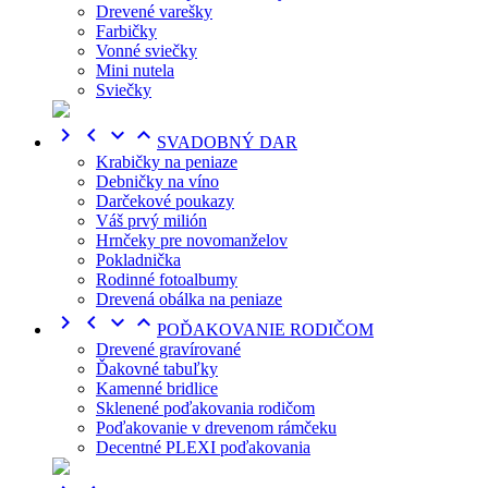
Drevené varešky
Farbičky
Vonné sviečky
Mini nutela
Sviečky




SVADOBNÝ DAR
Krabičky na peniaze
Debničky na víno
Darčekové poukazy
Váš prvý milión
Hrnčeky pre novomanželov
Pokladnička
Rodinné fotoalbumy
Drevená obálka na peniaze




POĎAKOVANIE RODIČOM
Drevené gravírované
Ďakovné tabuľky
Kamenné bridlice
Sklenené poďakovania rodičom
Poďakovanie v drevenom rámčeku
Decentné PLEXI poďakovania