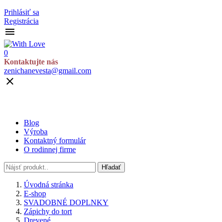
Prihlásiť sa
Registrácia

0
Kontaktujte nás
zenichanevesta@gmail.com

Blog
Výroba
Kontaktný formulár
O rodinnej firme
Hľadať
Úvodná stránka
E-shop
SVADOBNÉ DOPLNKY
Zápichy do tort
Drevené