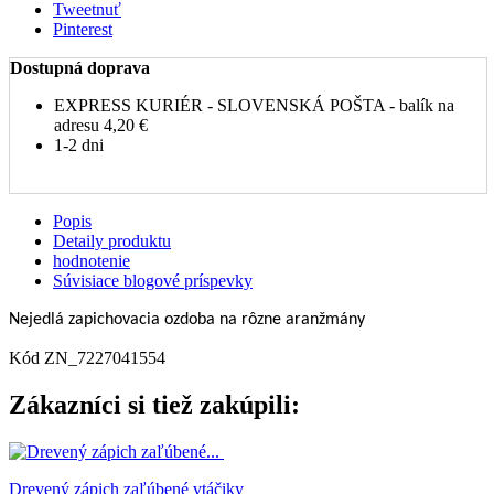
Tweetnuť
Pinterest
Dostupná doprava
EXPRESS KURIÉR - SLOVENSKÁ POŠTA - balík na
adresu
4,20 €
1-2 dni
Popis
Detaily produktu
hodnotenie
Súvisiace blogové príspevky
Nejedlá zapichovacia ozdoba na rôzne aranžmány
Kód
ZN_7227041554
Zákazníci si tiež zakúpili:
Drevený zápich zaľúbené vtáčiky