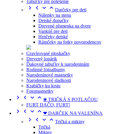
Tabuľky pre potešenie




Darčeky pre deti
Nálepky na stenu
Detské dupačky
Drevené písmenka na dvere
Vankúš pre deti
Hrnčeky detské
Rámčeky na fotky novorodencov
Gravírované ploskačky
Drevený lopárik
Ďakovné tabuľky k narodeninám
Rodinné fotoalbumy
Narodeninové magnetky
Narodeninové sladkosti
Krabičky ku krstu
Fotomagnetky




❀ TRIČKÁ S POTLAČOU
FURT DAČO, FURT!




❤ DARČEK NA VALENÍNA




Tričká a mikiny
Tričká
Mikiny