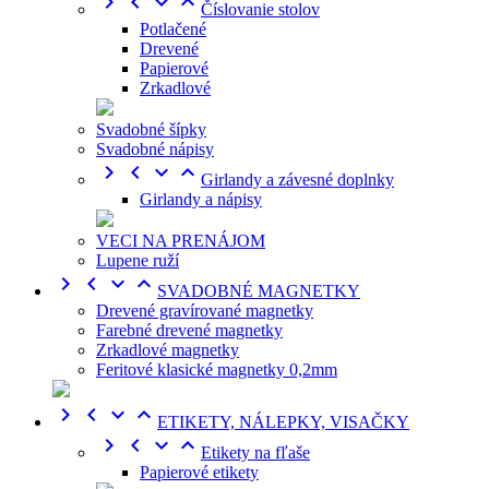




Číslovanie stolov
Potlačené
Drevené
Papierové
Zrkadlové
Svadobné šípky
Svadobné nápisy




Girlandy a závesné doplnky
Girlandy a nápisy
VECI NA PRENÁJOM
Lupene ruží




SVADOBNÉ MAGNETKY
Drevené gravírované magnetky
Farebné drevené magnetky
Zrkadlové magnetky
Feritové klasické magnetky 0,2mm




ETIKETY, NÁLEPKY, VISAČKY




Etikety na fľaše
Papierové etikety