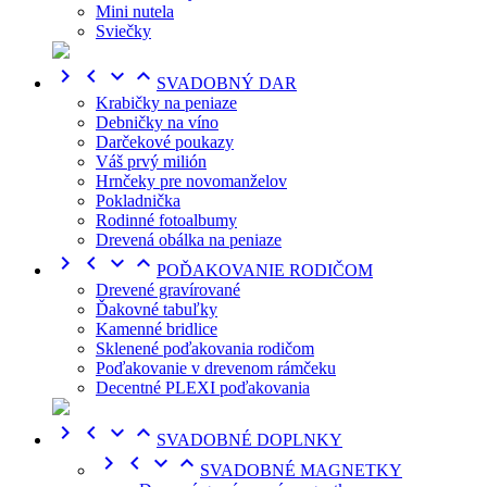
Mini nutela
Sviečky




SVADOBNÝ DAR
Krabičky na peniaze
Debničky na víno
Darčekové poukazy
Váš prvý milión
Hrnčeky pre novomanželov
Pokladnička
Rodinné fotoalbumy
Drevená obálka na peniaze




POĎAKOVANIE RODIČOM
Drevené gravírované
Ďakovné tabuľky
Kamenné bridlice
Sklenené poďakovania rodičom
Poďakovanie v drevenom rámčeku
Decentné PLEXI poďakovania




SVADOBNÉ DOPLNKY




SVADOBNÉ MAGNETKY