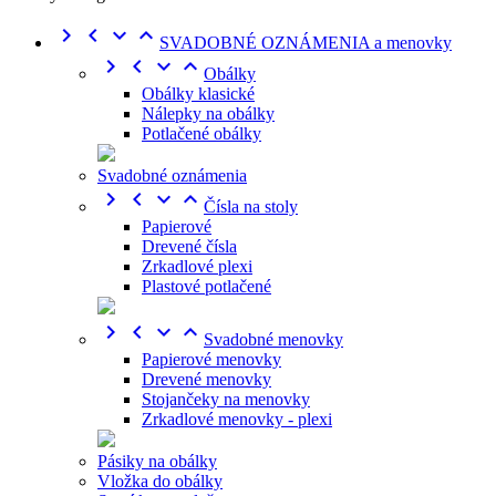




SVADOBNÉ OZNÁMENIA a menovky




Obálky
Obálky klasické
Nálepky na obálky
Potlačené obálky
Svadobné oznámenia




Čísla na stoly
Papierové
Drevené čísla
Zrkadlové plexi
Plastové potlačené




Svadobné menovky
Papierové menovky
Drevené menovky
Stojančeky na menovky
Zrkadlové menovky - plexi
Pásiky na obálky
Vložka do obálky