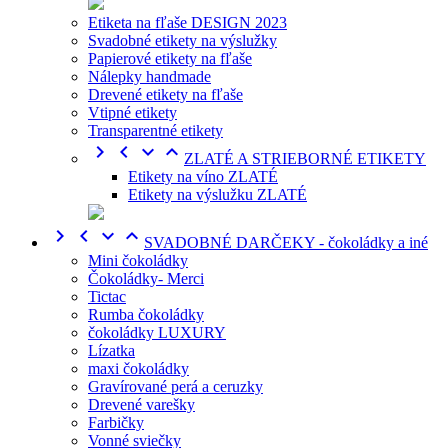
Etiketa na fľaše DESIGN 2023
Svadobné etikety na výslužky
Papierové etikety na fľaše
Nálepky handmade
Drevené etikety na fľaše
Vtipné etikety
Transparentné etikety




ZLATÉ A STRIEBORNÉ ETIKETY
Etikety na víno ZLATÉ
Etikety na výslužku ZLATÉ




SVADOBNÉ DARČEKY - čokoládky a iné
Mini čokoládky
Čokoládky- Merci
Tictac
Rumba čokoládky
čokoládky LUXURY
Lízatka
maxi čokoládky
Gravírované perá a ceruzky
Drevené varešky
Farbičky
Vonné sviečky