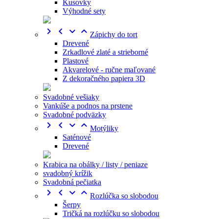
Kusovky
Výhodné sety




Zápichy do tort
Drevené
Zrkadlové zlaté a strieborné
Plastové
Akvarelové - ručne maľované
Z dekoračného papiera 3D
Svadobné vešiaky
Vankúše a podnos na prstene
Svadobné podväzky




Motýliky
Saténové
Drevené
Krabica na obálky / listy / peniaze
svadobný krížik
Svadobná pečiatka




Rozlúčka so slobodou
Šerpy
Tričká na rozlúčku so slobodou