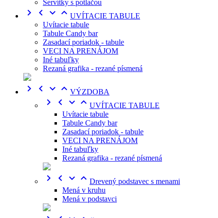
Servítky s potlačou




UVÍTACIE TABULE
Uvítacie tabule
Tabule Candy bar
Zasadací poriadok - tabule
VECI NA PRENÁJOM
Iné tabuľky
Rezaná grafika - rezané písmená




VÝZDOBA




UVÍTACIE TABULE
Uvítacie tabule
Tabule Candy bar
Zasadací poriadok - tabule
VECI NA PRENÁJOM
Iné tabuľky
Rezaná grafika - rezané písmená




Drevený podstavec s menami
Mená v kruhu
Mená v podstavci