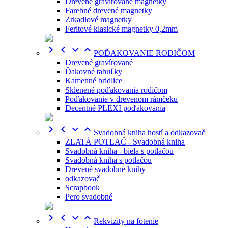
Drevené gravírované magnetky
Farebné drevené magnetky
Zrkadlové magnetky
Feritové klasické magnetky 0,2mm




POĎAKOVANIE RODIČOM
Drevené gravírované
Ďakovné tabuľky
Kamenné bridlice
Sklenené poďakovania rodičom
Poďakovanie v drevenom rámčeku
Decentné PLEXI poďakovania




Svadobná kniha hostí a odkazovač
ZLATÁ POTLAČ - Svadobná kniha
Svadobná kniha - biela s potlačou
Svadobná kniha s potlačou
Drevené svadobné knihy
odkazovač
Scrapbook
Pero svadobné




Rekvizity na fotenie