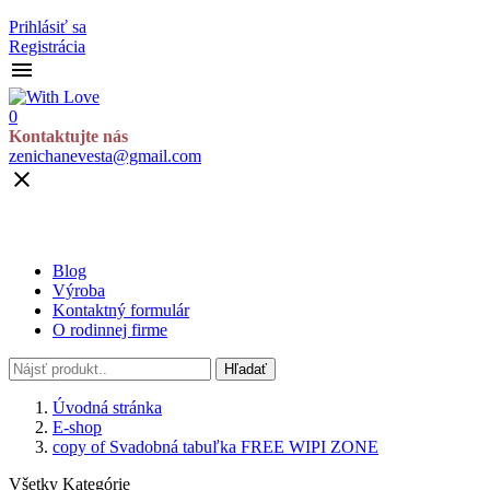
Prihlásiť sa
Registrácia

0
Kontaktujte nás
zenichanevesta@gmail.com

Blog
Výroba
Kontaktný formulár
O rodinnej firme
Hľadať
Úvodná stránka
E-shop
copy of Svadobná tabuľka FREE WIPI ZONE
Všetky Kategórie