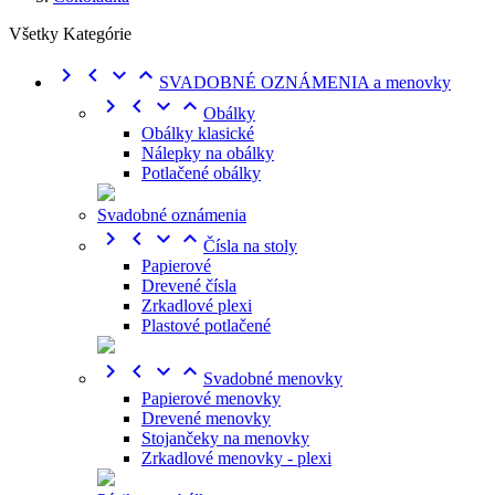
Všetky Kategórie




SVADOBNÉ OZNÁMENIA a menovky




Obálky
Obálky klasické
Nálepky na obálky
Potlačené obálky
Svadobné oznámenia




Čísla na stoly
Papierové
Drevené čísla
Zrkadlové plexi
Plastové potlačené




Svadobné menovky
Papierové menovky
Drevené menovky
Stojančeky na menovky
Zrkadlové menovky - plexi