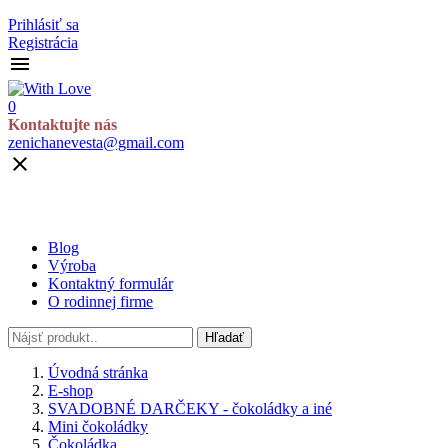
Prihlásiť sa
Registrácia

0
Kontaktujte nás
zenichanevesta@gmail.com

Blog
Výroba
Kontaktný formulár
O rodinnej firme
Hľadať
Úvodná stránka
E-shop
SVADOBNÉ DARČEKY - čokoládky a iné
Mini čokoládky
Čokoládka