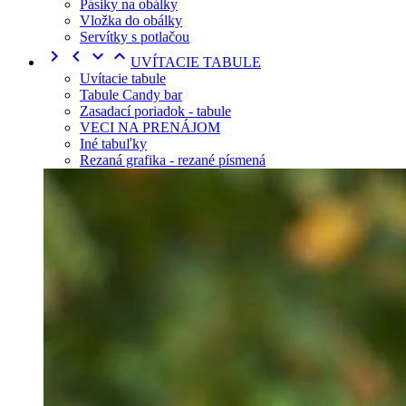
Pásiky na obálky
Vložka do obálky
Servítky s potlačou




UVÍTACIE TABULE
Uvítacie tabule
Tabule Candy bar
Zasadací poriadok - tabule
VECI NA PRENÁJOM
Iné tabuľky
Rezaná grafika - rezané písmená