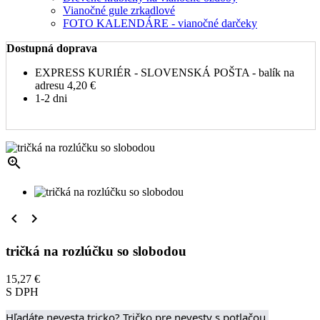
Vianočné gule zrkadlové
FOTO KALENDÁRE - vianočné darčeky
Dostupná doprava
EXPRESS KURIÉR - SLOVENSKÁ POŠTA - balík na
adresu
4,20 €
1-2 dni



tričká na rozlúčku so slobodou
15,27 €
S DPH
Hľadáte nevesta tricko? Tričko pre nevesty s potlačou 