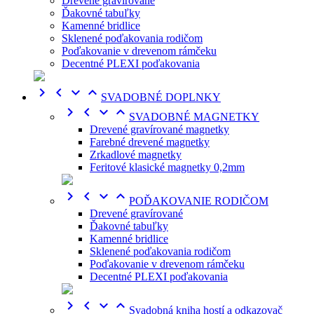
Drevené gravírované
Ďakovné tabuľky
Kamenné bridlice
Sklenené poďakovania rodičom
Poďakovanie v drevenom rámčeku
Decentné PLEXI poďakovania




SVADOBNÉ DOPLNKY




SVADOBNÉ MAGNETKY
Drevené gravírované magnetky
Farebné drevené magnetky
Zrkadlové magnetky
Feritové klasické magnetky 0,2mm




POĎAKOVANIE RODIČOM
Drevené gravírované
Ďakovné tabuľky
Kamenné bridlice
Sklenené poďakovania rodičom
Poďakovanie v drevenom rámčeku
Decentné PLEXI poďakovania




Svadobná kniha hostí a odkazovač