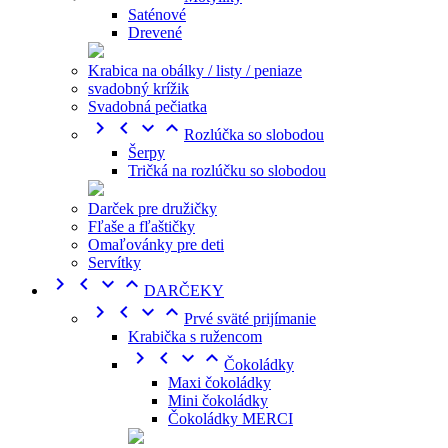
Saténové
Drevené
Krabica na obálky / listy / peniaze
svadobný krížik
Svadobná pečiatka




Rozlúčka so slobodou
Šerpy
Tričká na rozlúčku so slobodou
Darček pre družičky
Fľaše a fľaštičky
Omaľovánky pre deti
Servítky




DARČEKY




Prvé sväté prijímanie
Krabička s ružencom




Čokoládky
Maxi čokoládky
Mini čokoládky
Čokoládky MERCI