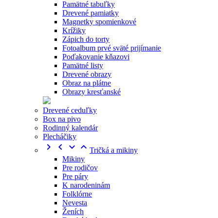
Pamätné tabuľky
Drevené pamiatky
Magnetky spomienkové
Krížiky
Zápich do torty
Fotoalbum prvé sväté prijímanie
Poďakovanie kňazovi
Pamätné listy
Drevené obrazy
Obraz na plátne
Obrazy kresťanské
Drevené ceduľky
Box na pivo
Rodinný kalendár
Plecháčiky




Tričká a mikiny
Mikiny
Pre rodičov
Pre páry
K narodeninám
Folklórne
Nevesta
Ženích