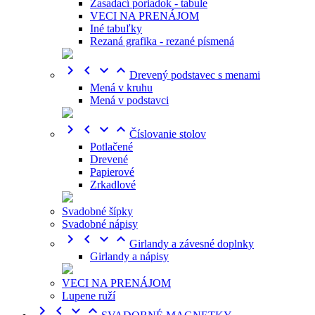
Zasadací poriadok - tabule
VECI NA PRENÁJOM
Iné tabuľky
Rezaná grafika - rezané písmená




Drevený podstavec s menami
Mená v kruhu
Mená v podstavci




Číslovanie stolov
Potlačené
Drevené
Papierové
Zrkadlové
Svadobné šípky
Svadobné nápisy




Girlandy a závesné doplnky
Girlandy a nápisy
VECI NA PRENÁJOM
Lupene ruží



