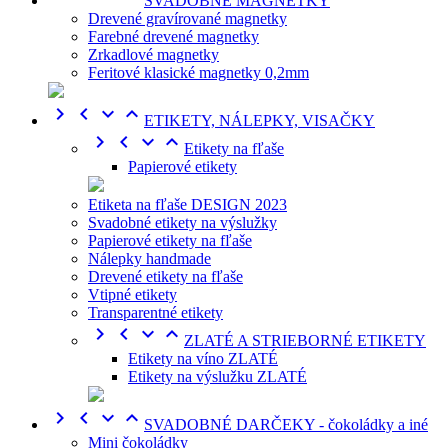
SVADOBNÉ MAGNETKY
Drevené gravírované magnetky
Farebné drevené magnetky
Zrkadlové magnetky
Feritové klasické magnetky 0,2mm




ETIKETY, NÁLEPKY, VISAČKY




Etikety na fľaše
Papierové etikety
Etiketa na fľaše DESIGN 2023
Svadobné etikety na výslužky
Papierové etikety na fľaše
Nálepky handmade
Drevené etikety na fľaše
Vtipné etikety
Transparentné etikety




ZLATÉ A STRIEBORNÉ ETIKETY
Etikety na víno ZLATÉ
Etikety na výslužku ZLATÉ




SVADOBNÉ DARČEKY - čokoládky a iné
Mini čokoládky