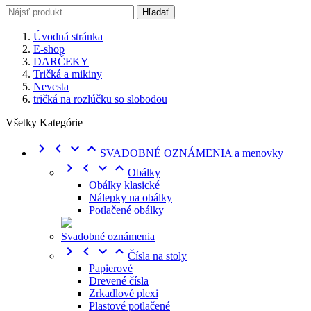
Hľadať
Úvodná stránka
E-shop
DARČEKY
Tričká a mikiny
Nevesta
tričká na rozlúčku so slobodou
Všetky Kategórie




SVADOBNÉ OZNÁMENIA a menovky




Obálky
Obálky klasické
Nálepky na obálky
Potlačené obálky
Svadobné oznámenia




Čísla na stoly
Papierové
Drevené čísla
Zrkadlové plexi
Plastové potlačené