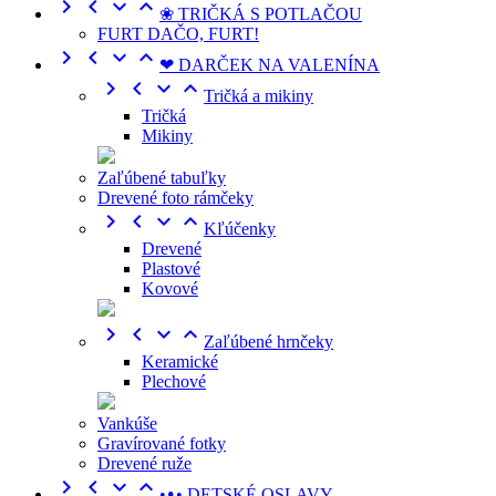




❀ TRIČKÁ S POTLAČOU
FURT DAČO, FURT!




❤ DARČEK NA VALENÍNA




Tričká a mikiny
Tričká
Mikiny
Zaľúbené tabuľky
Drevené foto rámčeky




Kľúčenky
Drevené
Plastové
Kovové




Zaľúbené hrnčeky
Keramické
Plechové
Vankúše
Gravírované fotky
Drevené ruže




•ᴥ• DETSKÉ OSLAVY