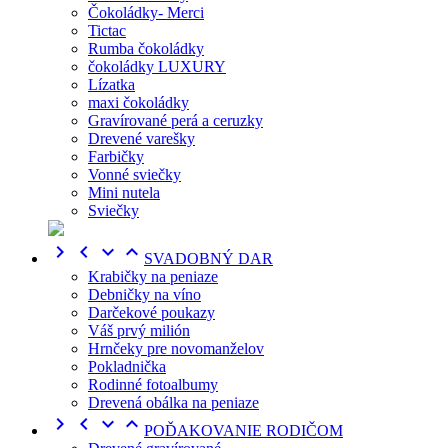
Čokoládky- Merci
Tictac
Rumba čokoládky
čokoládky LUXURY
Lízatka
maxi čokoládky
Gravírované perá a ceruzky
Drevené varešky
Farbičky
Vonné sviečky
Mini nutela
Sviečky




SVADOBNÝ DAR
Krabičky na peniaze
Debničky na víno
Darčekové poukazy
Váš prvý milión
Hrnčeky pre novomanželov
Pokladnička
Rodinné fotoalbumy
Drevená obálka na peniaze




POĎAKOVANIE RODIČOM