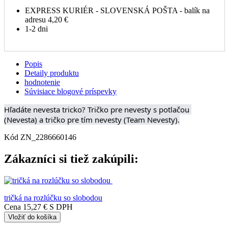
EXPRESS KURIÉR - SLOVENSKÁ POŠTA - balík na
adresu
4,20 €
1-2 dni
Popis
Detaily produktu
hodnotenie
Súvisiace blogové príspevky
Hľadáte nevesta tricko? Tričko pre nevesty s potlačou 
(Nevesta) a tričko pre tím nevesty (Team Nevesty).
Kód
ZN_2286660146
Zákazníci si tiež zakúpili:
tričká na rozlúčku so slobodou
Cena
15,27 €
S DPH
Vložiť do košíka