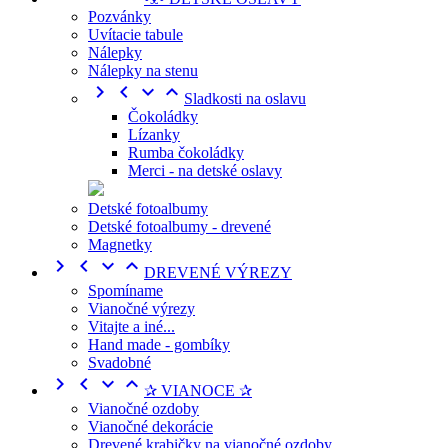
Pozvánky
Uvítacie tabule
Nálepky
Nálepky na stenu




Sladkosti na oslavu
Čokoládky
Lízanky
Rumba čokoládky
Merci - na detské oslavy
Detské fotoalbumy
Detské fotoalbumy - drevené
Magnetky




DREVENÉ VÝREZY
Spomíname
Vianočné výrezy
Vitajte a iné...
Hand made - gombíky
Svadobné




✰ VIANOCE ✰
Vianočné ozdoby
Vianočné dekorácie
Drevené krabičky na vianočné ozdoby