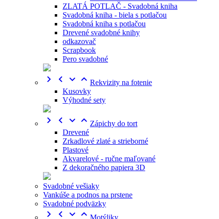
ZLATÁ POTLAČ - Svadobná kniha
Svadobná kniha - biela s potlačou
Svadobná kniha s potlačou
Drevené svadobné knihy
odkazovač
Scrapbook
Pero svadobné




Rekvizity na fotenie
Kusovky
Výhodné sety




Zápichy do tort
Drevené
Zrkadlové zlaté a strieborné
Plastové
Akvarelové - ručne maľované
Z dekoračného papiera 3D
Svadobné vešiaky
Vankúše a podnos na prstene
Svadobné podväzky




Motýliky