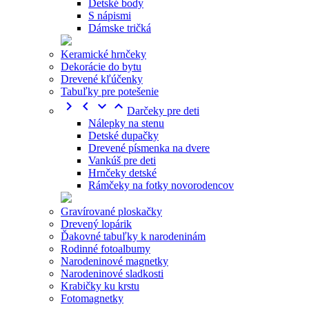
Detské body
S nápismi
Dámske tričká
Keramické hrnčeky
Dekorácie do bytu
Drevené kľúčenky
Tabuľky pre potešenie




Darčeky pre deti
Nálepky na stenu
Detské dupačky
Drevené písmenka na dvere
Vankúš pre deti
Hrnčeky detské
Rámčeky na fotky novorodencov
Gravírované ploskačky
Drevený lopárik
Ďakovné tabuľky k narodeninám
Rodinné fotoalbumy
Narodeninové magnetky
Narodeninové sladkosti
Krabičky ku krstu
Fotomagnetky