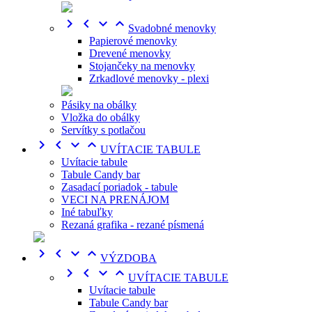




Svadobné menovky
Papierové menovky
Drevené menovky
Stojančeky na menovky
Zrkadlové menovky - plexi
Pásiky na obálky
Vložka do obálky
Servítky s potlačou




UVÍTACIE TABULE
Uvítacie tabule
Tabule Candy bar
Zasadací poriadok - tabule
VECI NA PRENÁJOM
Iné tabuľky
Rezaná grafika - rezané písmená




VÝZDOBA




UVÍTACIE TABULE
Uvítacie tabule
Tabule Candy bar