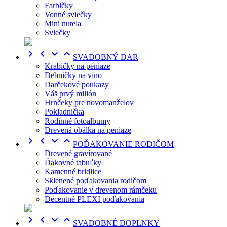
Farbičky
Vonné sviečky
Mini nutela
Sviečky




SVADOBNÝ DAR
Krabičky na peniaze
Debničky na víno
Darčekové poukazy
Váš prvý milión
Hrnčeky pre novomanželov
Pokladnička
Rodinné fotoalbumy
Drevená obálka na peniaze




POĎAKOVANIE RODIČOM
Drevené gravírované
Ďakovné tabuľky
Kamenné bridlice
Sklenené poďakovania rodičom
Poďakovanie v drevenom rámčeku
Decentné PLEXI poďakovania




SVADOBNÉ DOPLNKY