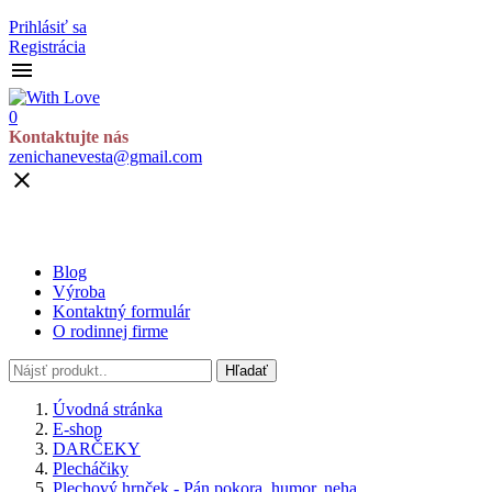
Prihlásiť sa
Registrácia

0
Kontaktujte nás
zenichanevesta@gmail.com

Blog
Výroba
Kontaktný formulár
O rodinnej firme
Hľadať
Úvodná stránka
E-shop
DARČEKY
Plecháčiky
Plechový hrnček - Pán pokora, humor, neha, ...