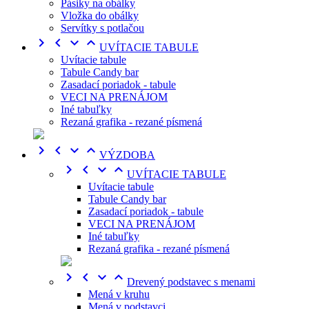
Pásiky na obálky
Vložka do obálky
Servítky s potlačou




UVÍTACIE TABULE
Uvítacie tabule
Tabule Candy bar
Zasadací poriadok - tabule
VECI NA PRENÁJOM
Iné tabuľky
Rezaná grafika - rezané písmená




VÝZDOBA




UVÍTACIE TABULE
Uvítacie tabule
Tabule Candy bar
Zasadací poriadok - tabule
VECI NA PRENÁJOM
Iné tabuľky
Rezaná grafika - rezané písmená




Drevený podstavec s menami
Mená v kruhu
Mená v podstavci