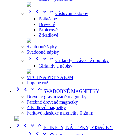




Číslovanie stolov
Potlačené
Drevené
Papierové
Zrkadlové
Svadobné šípky
Svadobné nápisy




Girlandy a závesné doplnky
Girlandy a nápisy
VECI NA PRENÁJOM
Lupene ruží




SVADOBNÉ MAGNETKY
Drevené gravírované magnetky
Farebné drevené magnetky
Zrkadlové magnetky
Feritové klasické magnetky 0,2mm




ETIKETY, NÁLEPKY, VISAČKY



