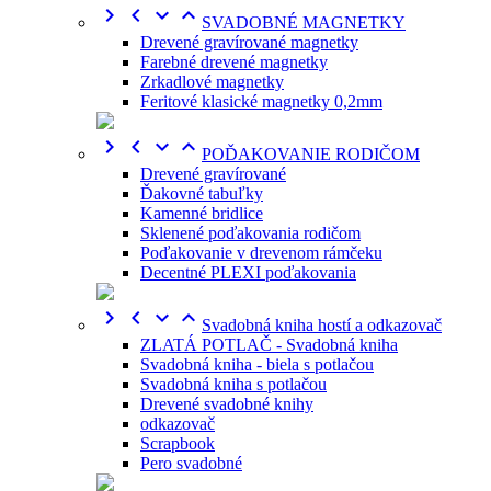




SVADOBNÉ MAGNETKY
Drevené gravírované magnetky
Farebné drevené magnetky
Zrkadlové magnetky
Feritové klasické magnetky 0,2mm




POĎAKOVANIE RODIČOM
Drevené gravírované
Ďakovné tabuľky
Kamenné bridlice
Sklenené poďakovania rodičom
Poďakovanie v drevenom rámčeku
Decentné PLEXI poďakovania




Svadobná kniha hostí a odkazovač
ZLATÁ POTLAČ - Svadobná kniha
Svadobná kniha - biela s potlačou
Svadobná kniha s potlačou
Drevené svadobné knihy
odkazovač
Scrapbook
Pero svadobné