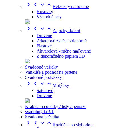




Rekvizity na fotenie
Kusovky
Výhodné sety




Zápichy do tort
Drevené
Zrkadlové zlaté a strieborné
Plastové
Akvarelové - ručne maľované
Z dekoračného papiera 3D
Svadobné vešiaky
Vankúše a podnos na prstene
Svadobné podväzky




Motýliky
Saténové
Drevené
Krabica na obálky / listy / peniaze
svadobný krížik
Svadobná pečiatka




Rozlúčka so slobodou