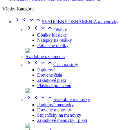
Všetky Kategórie




SVADOBNÉ OZNÁMENIA a menovky




Obálky
Obálky klasické
Nálepky na obálky
Potlačené obálky
Svadobné oznámenia




Čísla na stoly
Papierové
Drevené čísla
Zrkadlové plexi
Plastové potlačené




Svadobné menovky
Papierové menovky
Drevené menovky
Stojančeky na menovky
Zrkadlové menovky - plexi