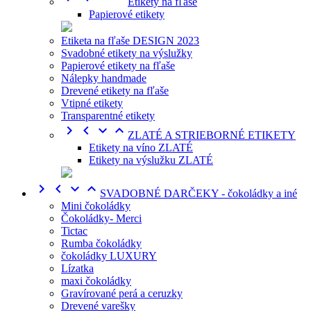
Etikety na fľaše
Papierové etikety
Etiketa na fľaše DESIGN 2023
Svadobné etikety na výslužky
Papierové etikety na fľaše
Nálepky handmade
Drevené etikety na fľaše
Vtipné etikety
Transparentné etikety




ZLATÉ A STRIEBORNÉ ETIKETY
Etikety na víno ZLATÉ
Etikety na výslužku ZLATÉ




SVADOBNÉ DARČEKY - čokoládky a iné
Mini čokoládky
Čokoládky- Merci
Tictac
Rumba čokoládky
čokoládky LUXURY
Lízatka
maxi čokoládky
Gravírované perá a ceruzky
Drevené varešky