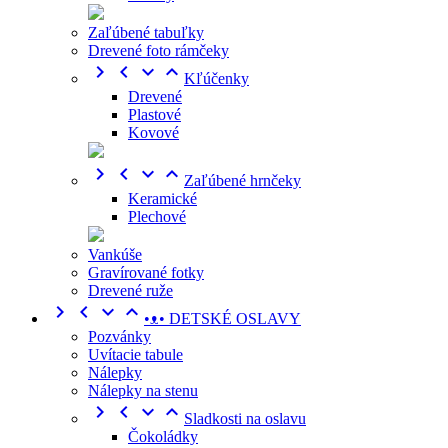
Zaľúbené tabuľky
Drevené foto rámčeky




Kľúčenky
Drevené
Plastové
Kovové




Zaľúbené hrnčeky
Keramické
Plechové
Vankúše
Gravírované fotky
Drevené ruže




•ᴥ• DETSKÉ OSLAVY
Pozvánky
Uvítacie tabule
Nálepky
Nálepky na stenu




Sladkosti na oslavu
Čokoládky