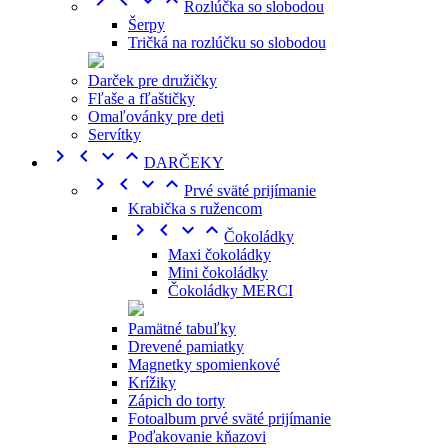




Rozlúčka so slobodou
Šerpy
Tričká na rozlúčku so slobodou
Darček pre družičky
Fľaše a fľaštičky
Omaľovánky pre deti
Servítky




DARČEKY




Prvé sväté prijímanie
Krabička s ružencom




Čokoládky
Maxi čokoládky
Mini čokoládky
Čokoládky MERCI
Pamätné tabuľky
Drevené pamiatky
Magnetky spomienkové
Krížiky
Zápich do torty
Fotoalbum prvé sväté prijímanie
Poďakovanie kňazovi