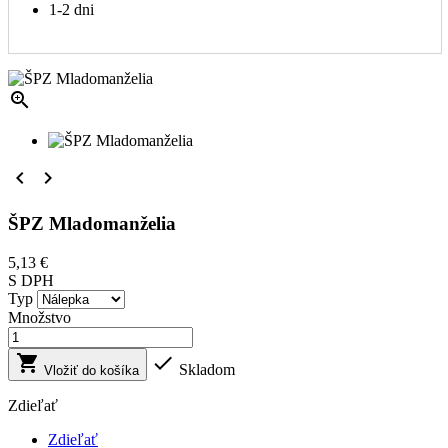
1-2 dni



ŠPZ Mladomanželia
5,13 €
S DPH
Typ
Množstvo


Skladom
Vložiť do košíka
Zdieľať
Zdieľať