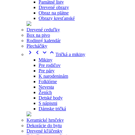
Pamätné listy
Drevené obrazy
Obraz na plátne
Obrazy kresťanské
Drevené ceduľky
Box na pivo
Rodinný kalendár
Plecháčiky




Tričká a mikiny
Mikiny
Pre rodičov
Pre páry
K narodeninám
Folklórne
Nevesta
Ženích
Detské body
S nápismi
Dámske tričká
Keramické hrnčeky
Dekorácie do bytu
Drevené kľúčenky