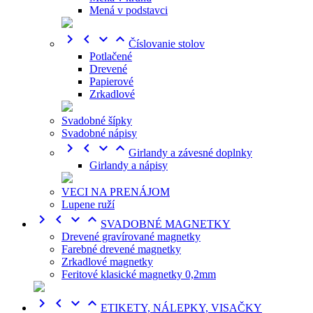
Mená v podstavci




Číslovanie stolov
Potlačené
Drevené
Papierové
Zrkadlové
Svadobné šípky
Svadobné nápisy




Girlandy a závesné doplnky
Girlandy a nápisy
VECI NA PRENÁJOM
Lupene ruží




SVADOBNÉ MAGNETKY
Drevené gravírované magnetky
Farebné drevené magnetky
Zrkadlové magnetky
Feritové klasické magnetky 0,2mm




ETIKETY, NÁLEPKY, VISAČKY