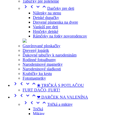
Tabuľky pre potešenie




Darčeky pre deti
Nálepky na stenu
Detské dupačky
Drevené písmenka na dvere
Vankúš pre deti
Hrnčeky detské
Rámčeky na fotky novorodencov
Gravírované ploskačky
Drevený lopárik
Ďakovné tabuľky k narodeninám
Rodinné fotoalbumy
Narodeninové magnetky
Narodeninové sladkosti
Krabičky ku krstu
Fotomagnetky




❀ TRIČKÁ S POTLAČOU
FURT DAČO, FURT!




❤ DARČEK NA VALENÍNA




Tričká a mikiny
Tričká
Mikiny