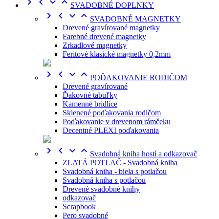




SVADOBNÉ DOPLNKY




SVADOBNÉ MAGNETKY
Drevené gravírované magnetky
Farebné drevené magnetky
Zrkadlové magnetky
Feritové klasické magnetky 0,2mm




POĎAKOVANIE RODIČOM
Drevené gravírované
Ďakovné tabuľky
Kamenné bridlice
Sklenené poďakovania rodičom
Poďakovanie v drevenom rámčeku
Decentné PLEXI poďakovania




Svadobná kniha hostí a odkazovač
ZLATÁ POTLAČ - Svadobná kniha
Svadobná kniha - biela s potlačou
Svadobná kniha s potlačou
Drevené svadobné knihy
odkazovač
Scrapbook
Pero svadobné