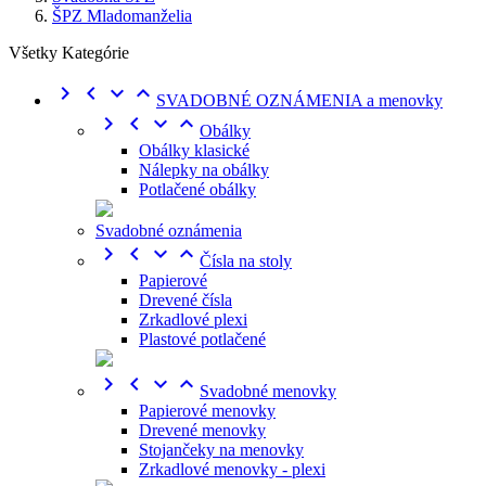
ŠPZ Mladomanželia
Všetky Kategórie




SVADOBNÉ OZNÁMENIA a menovky




Obálky
Obálky klasické
Nálepky na obálky
Potlačené obálky
Svadobné oznámenia




Čísla na stoly
Papierové
Drevené čísla
Zrkadlové plexi
Plastové potlačené




Svadobné menovky
Papierové menovky
Drevené menovky
Stojančeky na menovky
Zrkadlové menovky - plexi