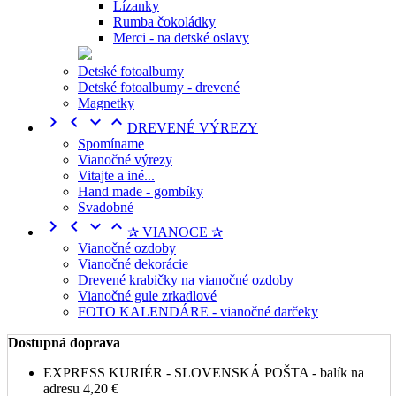
Lízanky
Rumba čokoládky
Merci - na detské oslavy
Detské fotoalbumy
Detské fotoalbumy - drevené
Magnetky




DREVENÉ VÝREZY
Spomíname
Vianočné výrezy
Vitajte a iné...
Hand made - gombíky
Svadobné




✰ VIANOCE ✰
Vianočné ozdoby
Vianočné dekorácie
Drevené krabičky na vianočné ozdoby
Vianočné gule zrkadlové
FOTO KALENDÁRE - vianočné darčeky
Dostupná doprava
EXPRESS KURIÉR - SLOVENSKÁ POŠTA - balík na
adresu
4,20 €