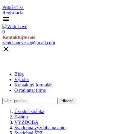
Prihlásiť sa
Registrácia

0
Kontaktujte nás
zenichanevesta@gmail.com

Blog
Výroba
Kontaktný formulár
O rodinnej firme
Hľadať
Úvodná stránka
E-shop
VÝZDOBA
Svadobná výzdoba na auto
Svadobná ŠPZ