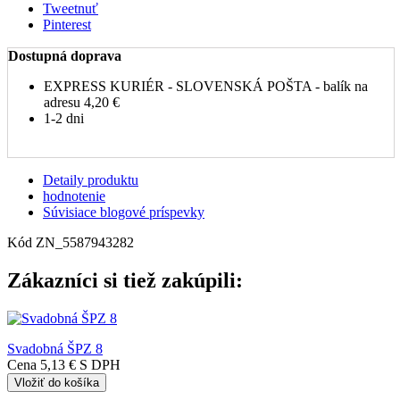
Tweetnuť
Pinterest
Dostupná doprava
EXPRESS KURIÉR - SLOVENSKÁ POŠTA - balík na
adresu
4,20 €
1-2 dni
Detaily produktu
hodnotenie
Súvisiace blogové príspevky
Kód
ZN_5587943282
Zákazníci si tiež zakúpili:
Svadobná ŠPZ 8
Cena
5,13 €
S DPH
Vložiť do košíka