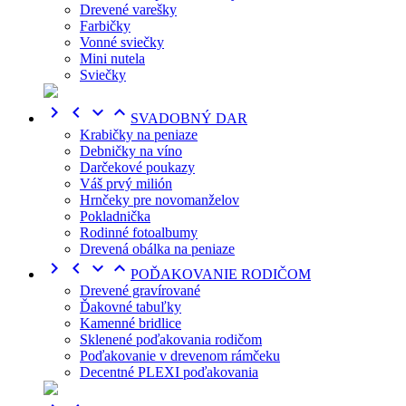
Drevené varešky
Farbičky
Vonné sviečky
Mini nutela
Sviečky




SVADOBNÝ DAR
Krabičky na peniaze
Debničky na víno
Darčekové poukazy
Váš prvý milión
Hrnčeky pre novomanželov
Pokladnička
Rodinné fotoalbumy
Drevená obálka na peniaze




POĎAKOVANIE RODIČOM
Drevené gravírované
Ďakovné tabuľky
Kamenné bridlice
Sklenené poďakovania rodičom
Poďakovanie v drevenom rámčeku
Decentné PLEXI poďakovania