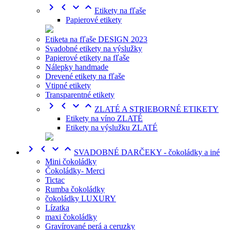




Etikety na fľaše
Papierové etikety
Etiketa na fľaše DESIGN 2023
Svadobné etikety na výslužky
Papierové etikety na fľaše
Nálepky handmade
Drevené etikety na fľaše
Vtipné etikety
Transparentné etikety




ZLATÉ A STRIEBORNÉ ETIKETY
Etikety na víno ZLATÉ
Etikety na výslužku ZLATÉ




SVADOBNÉ DARČEKY - čokoládky a iné
Mini čokoládky
Čokoládky- Merci
Tictac
Rumba čokoládky
čokoládky LUXURY
Lízatka
maxi čokoládky
Gravírované perá a ceruzky