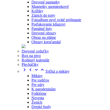
Drevené pamiatky
Magnetky spomienkové
Krížiky
Zápich do torty
Fotoalbum prvé sväté prijímanie
Poďakovanie kňazovi
Pamätné listy
Drevené obrazy
Obraz na plátne
Obrazy kresťanské
Drevené ceduľky
Box na pivo
Rodinný kalendár
Plecháčiky




Tričká a mikiny
Mikiny
Pre rodičov
Pre páry
K narodeninám
Folklórne
Nevesta
Ženích
Detské body