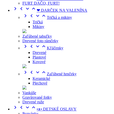
FURT DAČO, FURT!




❤ DARČEK NA VALENÍNA




Tričká a mikiny
Tričká
Mikiny
Zaľúbené tabuľky
Drevené foto rámčeky




Kľúčenky
Drevené
Plastové
Kovové




Zaľúbené hrnčeky
Keramické
Plechové
Vankúše
Gravírované fotky
Drevené ruže




•ᴥ• DETSKÉ OSLAVY
Pozvánky