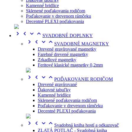
Ďakovné tabuľky
Kamenné bridlice
Sklenené poďakovania rodičom
Poďakovanie v drevenom rámčeku
Decentné PLEXI poďakovania




SVADOBNÉ DOPLNKY




SVADOBNÉ MAGNETKY
Drevené gravírované magnetky
Farebné drevené magnetky
Zrkadlové magnetky
Feritové klasické magnetky 0,2mm




POĎAKOVANIE RODIČOM
Drevené gravírované
Ďakovné tabuľky
Kamenné bridlice
Sklenené poďakovania rodičom
Poďakovanie v drevenom rámčeku
Decentné PLEXI poďakovania




Svadobná kniha hostí a odkazovač
ZLATÁ POTLAČ - Svadobná kniha