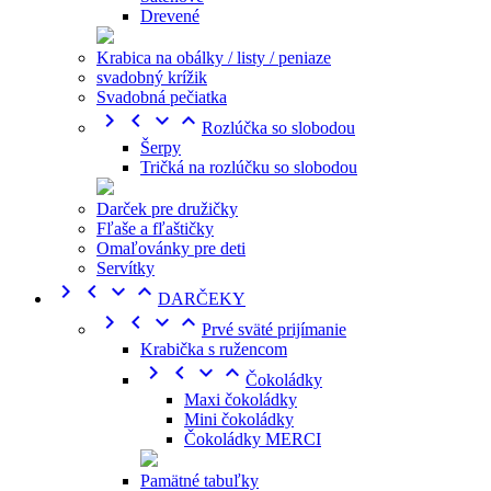
Drevené
Krabica na obálky / listy / peniaze
svadobný krížik
Svadobná pečiatka




Rozlúčka so slobodou
Šerpy
Tričká na rozlúčku so slobodou
Darček pre družičky
Fľaše a fľaštičky
Omaľovánky pre deti
Servítky




DARČEKY




Prvé sväté prijímanie
Krabička s ružencom




Čokoládky
Maxi čokoládky
Mini čokoládky
Čokoládky MERCI
Pamätné tabuľky