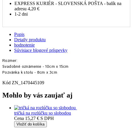
EXPRESS KURIÉR - SLOVENSKÁ POŠTA - balík na
adresu
4,20 €
1-2 dni
Popis
Detaily produktu
hodnotenie
Súvisiace blogové príspevky
Rozmer:
Svadobné oznámenie - 10cm x 15cm
Pozvánka k stolu - 8cm x 3cm
Kód
ZN_1470445109
Mohlo by vás zaujať aj
tričká na rozlúčku so slobodou
Cena
15,27 €
S DPH
Vložiť do košíka