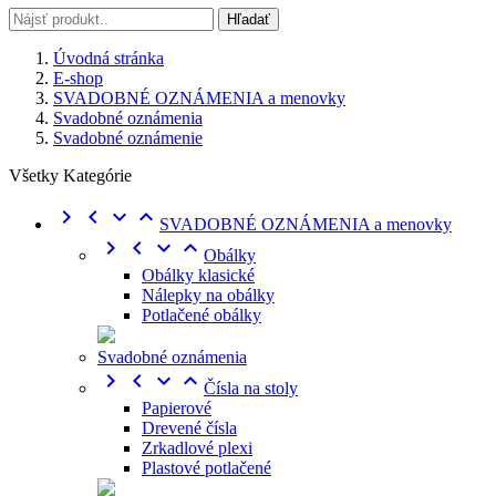
Hľadať
Úvodná stránka
E-shop
SVADOBNÉ OZNÁMENIA a menovky
Svadobné oznámenia
Svadobné oznámenie
Všetky Kategórie




SVADOBNÉ OZNÁMENIA a menovky




Obálky
Obálky klasické
Nálepky na obálky
Potlačené obálky
Svadobné oznámenia




Čísla na stoly
Papierové
Drevené čísla
Zrkadlové plexi
Plastové potlačené