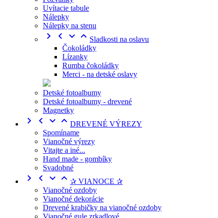
Uvítacie tabule
Nálepky
Nálepky na stenu




Sladkosti na oslavu
Čokoládky
Lízanky
Rumba čokoládky
Merci - na detské oslavy
Detské fotoalbumy
Detské fotoalbumy - drevené
Magnetky




DREVENÉ VÝREZY
Spomíname
Vianočné výrezy
Vitajte a iné...
Hand made - gombíky
Svadobné




✰ VIANOCE ✰
Vianočné ozdoby
Vianočné dekorácie
Drevené krabičky na vianočné ozdoby
Vianočné gule zrkadlové