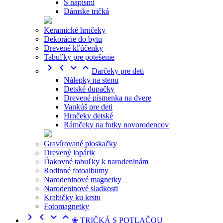
S nápismi
Dámske tričká
Keramické hrnčeky
Dekorácie do bytu
Drevené kľúčenky
Tabuľky pre potešenie




Darčeky pre deti
Nálepky na stenu
Detské dupačky
Drevené písmenka na dvere
Vankúš pre deti
Hrnčeky detské
Rámčeky na fotky novorodencov
Gravírované ploskačky
Drevený lopárik
Ďakovné tabuľky k narodeninám
Rodinné fotoalbumy
Narodeninové magnetky
Narodeninové sladkosti
Krabičky ku krstu
Fotomagnetky




❀ TRIČKÁ S POTLAČOU