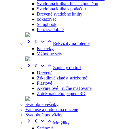
Svadobná kniha - biela s potlačou
Svadobná kniha s potlačou
Drevené svadobné knihy
odkazovač
Scrapbook
Pero svadobné




Rekvizity na fotenie
Kusovky
Výhodné sety




Zápichy do tort
Drevené
Zrkadlové zlaté a strieborné
Plastové
Akvarelové - ručne maľované
Z dekoračného papiera 3D
Svadobné vešiaky
Vankúše a podnos na prstene
Svadobné podväzky




Motýliky
Saténové