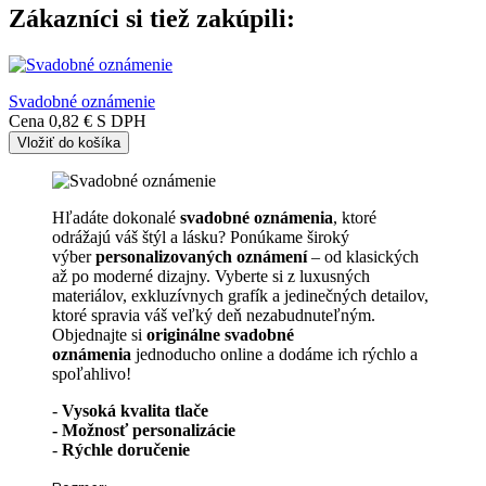
Zákazníci si tiež zakúpili:
Svadobné oznámenie
Cena
0,82 €
S DPH
Vložiť do košíka
Hľadáte dokonalé
svadobné oznámenia
, ktoré
odrážajú váš štýl a lásku? Ponúkame široký
výber
personalizovaných oznámení
– od klasických
až po moderné dizajny. Vyberte si z luxusných
materiálov, exkluzívnych grafík a jedinečných detailov,
ktoré spravia váš veľký deň nezabudnuteľným.
Objednajte si
originálne svadobné
oznámenia
jednoducho online a dodáme ich rýchlo a
spoľahlivo!
-
Vysoká kvalita tlače
- Možnosť personalizácie
-
Rýchle doručenie