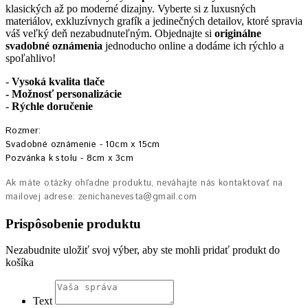
klasických až po moderné dizajny. Vyberte si z luxusných
materiálov, exkluzívnych grafík a jedinečných detailov, ktoré spravia
váš veľký deň nezabudnuteľným. Objednajte si
originálne
svadobné oznámenia
jednoducho online a dodáme ich rýchlo a
spoľahlivo!
-
Vysoká kvalita tlače
- Možnosť personalizácie
-
Rýchle doručenie
Rozmer:
Svadobné oznámenie - 10cm x 15cm
Pozvánka k stolu - 8cm x 3cm
Ak máte otázky ohľadne produktu, neváhajte nás kontaktovať na
mailovej adrese: zenichanevesta@gmail.com
Prispôsobenie produktu
Nezabudnite uložiť svoj výber, aby ste mohli pridať produkt do
košíka
Text