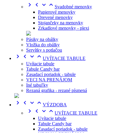




Svadobné menovky
Papierové menovky
Drevené menovky
Stojančeky na menovky
Zrkadlové menovky - plexi
Pásiky na obálky
Vložka do obálky
Servítky s potlačou




UVÍTACIE TABULE
Uvítacie tabule
Tabule Candy bar
Zasadací poriadok - tabule
VECI NA PRENÁJOM
Iné tabuľky
Rezaná grafika - rezané písmená




VÝZDOBA




UVÍTACIE TABULE
Uvítacie tabule
Tabule Candy bar
Zasadací poriadok - tabule