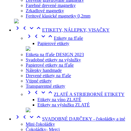
Drevené gravírované magnetky
Farebné drevené magnetky
Zrkadlové magnetky
Feritové klasické magnetky 0,2mm




ETIKETY, NÁLEPKY, VISAČKY




Etikety na fľaše
Papierové etikety
Etiketa na fľaše DESIGN 2023
Svadobné etikety na výslužky
Papierové etikety na fľaše
Nálepky handmade
Drevené etikety na fľaše
Vtipné etikety
Transparentné etikety




ZLATÉ A STRIEBORNÉ ETIKETY
Etikety na víno ZLATÉ
Etikety na výslužku ZLATÉ




SVADOBNÉ DARČEKY - čokoládky a iné
Mini čokoládky
Čokoládky- Merci