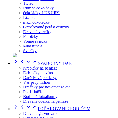
Tictac
Rumba čokoládky
čokoládky LUXURY
Lízatka
maxi čokoládky
Gravírované perá a ceruzky
Drevené varešky
Farbičky
Vonné sviečky
Mini nutela
Sviečky




SVADOBNÝ DAR
Krabičky na peniaze
Debničky na víno
Darčekové poukazy
Váš prvý milión
Hrnčeky pre novomanželov
Pokladnička
Rodinné fotoalbumy
Drevená obálka na peniaze




POĎAKOVANIE RODIČOM
Drevené gravírované