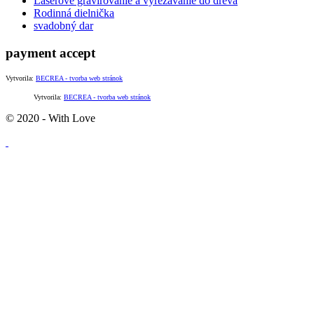
Laserové gravírovanie a vyrezávanie do dreva
Rodinná dielnička
svadobný dar
payment accept
Vytvorila:
BECREA - tvorba web stránok
Vytvorila:
BECREA - tvorba web stránok
© 2020 - With Love