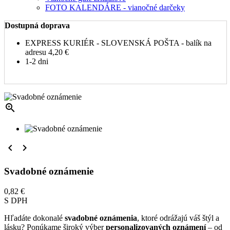
FOTO KALENDÁRE - vianočné darčeky
Dostupná doprava
EXPRESS KURIÉR - SLOVENSKÁ POŠTA - balík na
adresu
4,20 €
1-2 dni



Svadobné oznámenie
0,82 €
S DPH
Hľadáte dokonalé
svadobné oznámenia
, ktoré odrážajú váš štýl a
lásku? Ponúkame široký výber
personalizovaných oznámení
– od