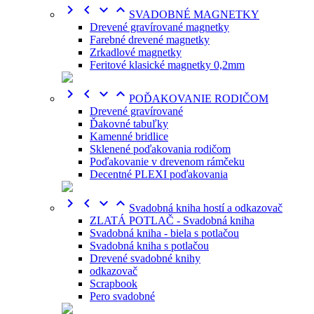




SVADOBNÉ MAGNETKY
Drevené gravírované magnetky
Farebné drevené magnetky
Zrkadlové magnetky
Feritové klasické magnetky 0,2mm




POĎAKOVANIE RODIČOM
Drevené gravírované
Ďakovné tabuľky
Kamenné bridlice
Sklenené poďakovania rodičom
Poďakovanie v drevenom rámčeku
Decentné PLEXI poďakovania




Svadobná kniha hostí a odkazovač
ZLATÁ POTLAČ - Svadobná kniha
Svadobná kniha - biela s potlačou
Svadobná kniha s potlačou
Drevené svadobné knihy
odkazovač
Scrapbook
Pero svadobné