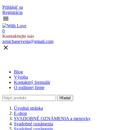
Prihlásiť sa
Registrácia

0
Kontaktujte nás
zenichanevesta@gmail.com

Blog
Výroba
Kontaktný formulár
O rodinnej firme
Hľadať
Úvodná stránka
E-shop
SVADOBNÉ OZNÁMENIA a menovky
Svadobné oznámenia
Svadobné oznámenie