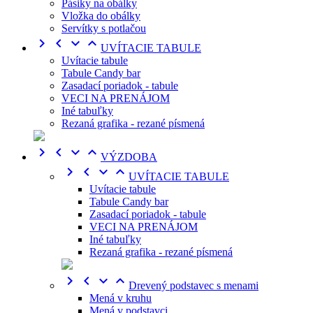
Pásiky na obálky
Vložka do obálky
Servítky s potlačou




UVÍTACIE TABULE
Uvítacie tabule
Tabule Candy bar
Zasadací poriadok - tabule
VECI NA PRENÁJOM
Iné tabuľky
Rezaná grafika - rezané písmená




VÝZDOBA




UVÍTACIE TABULE
Uvítacie tabule
Tabule Candy bar
Zasadací poriadok - tabule
VECI NA PRENÁJOM
Iné tabuľky
Rezaná grafika - rezané písmená




Drevený podstavec s menami
Mená v kruhu
Mená v podstavci