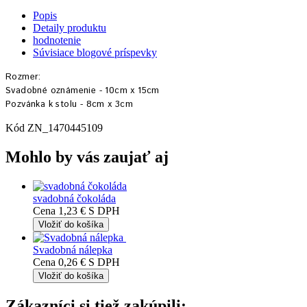
Popis
Detaily produktu
hodnotenie
Súvisiace blogové príspevky
Rozmer:
Svadobné oznámenie - 10cm x 15cm
Pozvánka k stolu - 8cm x 3cm
Kód
ZN_1470445109
Mohlo by vás zaujať aj
svadobná čokoláda
Cena
1,23 €
S DPH
Vložiť do košíka
Svadobná nálepka
Cena
0,26 €
S DPH
Vložiť do košíka
Zákazníci si tiež zakúpili: