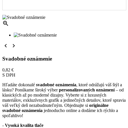



Svadobné oznámenie
0,82 €
S DPH
Hľadáte dokonalé
svadobné oznámenia
, ktoré odrážajú váš štýl a
lásku? Ponúkame široký výber
personalizovaných oznámení
– od
klasických až po moderné dizajny. Vyberte si z luxusných
materiálov, exkluzívnych grafík a jedinečných detailov, ktoré spravia
váš veľký deň nezabudnuteľným. Objednajte si
originálne
svadobné oznámenia
jednoducho online a dodáme ich rýchlo a
spoľahlivo!
-
Vysoká kvalita tlače