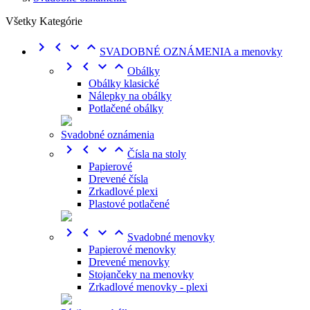
Všetky Kategórie




SVADOBNÉ OZNÁMENIA a menovky




Obálky
Obálky klasické
Nálepky na obálky
Potlačené obálky
Svadobné oznámenia




Čísla na stoly
Papierové
Drevené čísla
Zrkadlové plexi
Plastové potlačené




Svadobné menovky
Papierové menovky
Drevené menovky
Stojančeky na menovky
Zrkadlové menovky - plexi