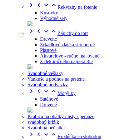




Rekvizity na fotenie
Kusovky
Výhodné sety




Zápichy do tort
Drevené
Zrkadlové zlaté a strieborné
Plastové
Akvarelové - ručne maľované
Z dekoračného papiera 3D
Svadobné vešiaky
Vankúše a podnos na prstene
Svadobné podväzky




Motýliky
Saténové
Drevené
Krabica na obálky / listy / peniaze
svadobný krížik
Svadobná pečiatka




Rozlúčka so slobodou