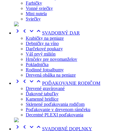
Farbičky
Vonné sviečky
Mini nutela
Sviečky




SVADOBNÝ DAR
Krabičky na peniaze
Debničky na víno
Darčekové poukazy
Váš prvý milión
Hrnčeky pre novomanželov
Pokladnička
Rodinné fotoalbumy
Drevená obálka na peniaze




POĎAKOVANIE RODIČOM
Drevené gravírované
Ďakovné tabuľky
Kamenné bridlice
Sklenené poďakovania rodičom
Poďakovanie v drevenom rámčeku
Decentné PLEXI poďakovania




SVADOBNÉ DOPLNKY