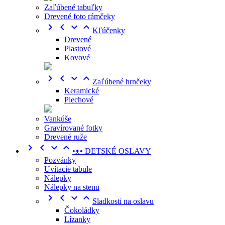
Zaľúbené tabuľky
Drevené foto rámčeky




Kľúčenky
Drevené
Plastové
Kovové




Zaľúbené hrnčeky
Keramické
Plechové
Vankúše
Gravírované fotky
Drevené ruže




•ᴥ• DETSKÉ OSLAVY
Pozvánky
Uvítacie tabule
Nálepky
Nálepky na stenu




Sladkosti na oslavu
Čokoládky
Lízanky