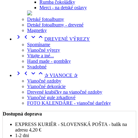
Rumba čokoládky
Merci - na detské oslavy
Detské fotoalbumy
Detské fotoalbumy - drevené
Magnetky




DREVENÉ VÝREZY
Spomíname
Vianočné výrezy
Vitajte a iné...
Hand made - gombíky
Svadobné




✰ VIANOCE ✰
Vianočné ozdoby
Vianočné dekorácie
Drevené krabičky na vianočné ozdoby
Vianočné gule zrkadlové
FOTO KALENDÁRE - vianočné darčeky
Dostupná doprava
EXPRESS KURIÉR - SLOVENSKÁ POŠTA - balík na
adresu
4,20 €
1-2 dni