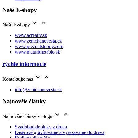
Naše E-shopy


Naše E-shopy
www.acreativ.sk
www.zenichanevesta.cz
www.prezentslubny.com
www.maturitnetablo.sk
rýchle informácie


Kontaktujte nás
info@zenichanevesta.sk
Najnovšie články


Najnovšie články v blogu
Svadobné doplnky z dreva
Laserové gravírovanie a vyrezávanie do dreva
Rodinná dielnička