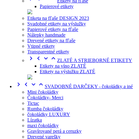
Etikety na fľaše
Papierové etikety
Etiketa na fľaše DESIGN 2023
Svadobné etikety na výslužky
Papierové etikety na fľaše
Nálepky handmade
Drevené etikety na fľaše
Vtipné etikety
Transparentné etikety




ZLATÉ A STRIEBORNÉ ETIKETY
Etikety na víno ZLATÉ
Etikety na výslužku ZLATÉ




SVADOBNÉ DARČEKY - čokoládky a iné
Mini čokoládky
Čokoládky- Merci
Tictac
Rumba čokoládky
čokoládky LUXURY
Lízatka
maxi čokoládky
Gravírované perá a ceruzky
Drevené varešky