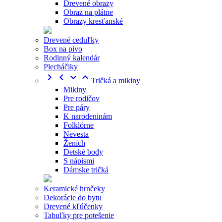
Drevené obrazy
Obraz na plátne
Obrazy kresťanské
Drevené ceduľky
Box na pivo
Rodinný kalendár
Plecháčiky




Tričká a mikiny
Mikiny
Pre rodičov
Pre páry
K narodeninám
Folklórne
Nevesta
Ženích
Detské body
S nápismi
Dámske tričká
Keramické hrnčeky
Dekorácie do bytu
Drevené kľúčenky
Tabuľky pre potešenie