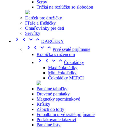
Šerpy
Tričká na rozlúčku so slobodou
Darček pre družičky
Fľaše a fľaštičky
Omaľovánky pre deti
Servítky




DARČEKY




Prvé sväté prijímanie
Krabička s ružencom




Čokoládky
Maxi čokoládky
Mini čokoládky
Čokoládky MERCI
Pamätné tabuľky
Drevené pamiatky
Magnetky spomienkové
Krížiky
Zápich do torty
Fotoalbum prvé sväté prijímanie
Poďakovanie kňazovi
Pamätné listy