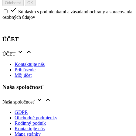

Súhlasím s podmienkami a zásadami ochrany a spracovania
osobných údajov
ÚČET


ÚČET
Kontaktujte nás
Prihlásenie
Môj účet
Naša spoločnosť


Naša spoločnosť
GDPR
Obchodné podmienky
Rodinný podnik
Kontaktujte nás
Mapa stránky