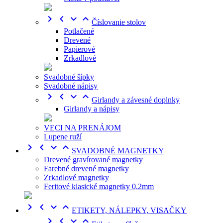




Číslovanie stolov
Potlačené
Drevené
Papierové
Zrkadlové
Svadobné šípky
Svadobné nápisy




Girlandy a závesné doplnky
Girlandy a nápisy
VECI NA PRENÁJOM
Lupene ruží




SVADOBNÉ MAGNETKY
Drevené gravírované magnetky
Farebné drevené magnetky
Zrkadlové magnetky
Feritové klasické magnetky 0,2mm




ETIKETY, NÁLEPKY, VISAČKY



