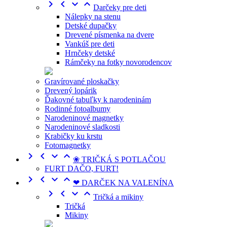




Darčeky pre deti
Nálepky na stenu
Detské dupačky
Drevené písmenka na dvere
Vankúš pre deti
Hrnčeky detské
Rámčeky na fotky novorodencov
Gravírované ploskačky
Drevený lopárik
Ďakovné tabuľky k narodeninám
Rodinné fotoalbumy
Narodeninové magnetky
Narodeninové sladkosti
Krabičky ku krstu
Fotomagnetky




❀ TRIČKÁ S POTLAČOU
FURT DAČO, FURT!




❤ DARČEK NA VALENÍNA




Tričká a mikiny
Tričká
Mikiny