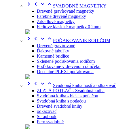




SVADOBNÉ MAGNETKY
Drevené gravírované magnetky
Farebné drevené magnetky
Zrkadlové magnetky
Feritové klasické magnetky 0,2mm




POĎAKOVANIE RODIČOM
Drevené gravírované
Ďakovné tabuľky
Kamenné bridlice
Sklenené poďakovania rodičom
Poďakovanie v drevenom rámčeku
Decentné PLEXI poďakovania




Svadobná kniha hostí a odkazovač
ZLATÁ POTLAČ - Svadobná kniha
Svadobná kniha - biela s potlačou
Svadobná kniha s potlačou
Drevené svadobné knihy
odkazovač
Scrapbook
Pero svadobné