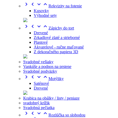




Rekvizity na fotenie
Kusovky
Výhodné sety




Zápichy do tort
Drevené
Zrkadlové zlaté a strieborné
Plastové
Akvarelové - ručne maľované
Z dekoračného papiera 3D
Svadobné vešiaky
Vankúše a podnos na prstene
Svadobné podväzky




Motýliky
Saténové
Drevené
Krabica na obálky / listy / peniaze
svadobný krížik
Svadobná pečiatka




Rozlúčka so slobodou