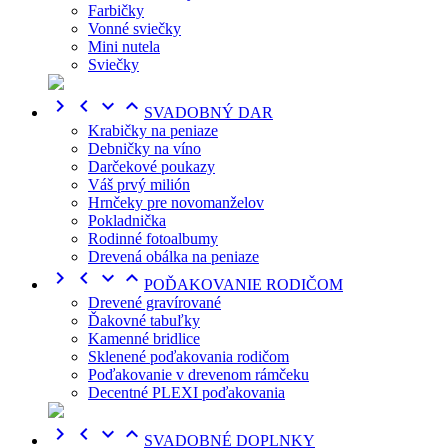
Farbičky
Vonné sviečky
Mini nutela
Sviečky




SVADOBNÝ DAR
Krabičky na peniaze
Debničky na víno
Darčekové poukazy
Váš prvý milión
Hrnčeky pre novomanželov
Pokladnička
Rodinné fotoalbumy
Drevená obálka na peniaze




POĎAKOVANIE RODIČOM
Drevené gravírované
Ďakovné tabuľky
Kamenné bridlice
Sklenené poďakovania rodičom
Poďakovanie v drevenom rámčeku
Decentné PLEXI poďakovania




SVADOBNÉ DOPLNKY