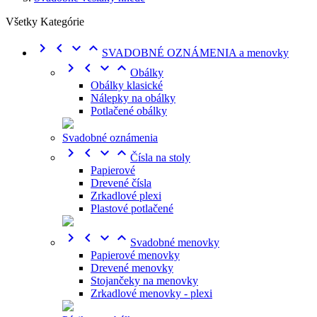
Všetky Kategórie




SVADOBNÉ OZNÁMENIA a menovky




Obálky
Obálky klasické
Nálepky na obálky
Potlačené obálky
Svadobné oznámenia




Čísla na stoly
Papierové
Drevené čísla
Zrkadlové plexi
Plastové potlačené




Svadobné menovky
Papierové menovky
Drevené menovky
Stojančeky na menovky
Zrkadlové menovky - plexi