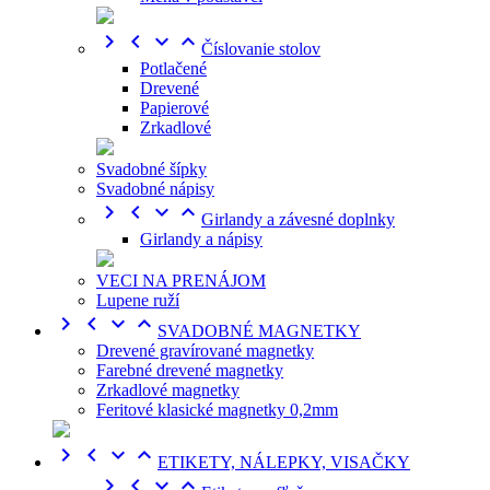




Číslovanie stolov
Potlačené
Drevené
Papierové
Zrkadlové
Svadobné šípky
Svadobné nápisy




Girlandy a závesné doplnky
Girlandy a nápisy
VECI NA PRENÁJOM
Lupene ruží




SVADOBNÉ MAGNETKY
Drevené gravírované magnetky
Farebné drevené magnetky
Zrkadlové magnetky
Feritové klasické magnetky 0,2mm




ETIKETY, NÁLEPKY, VISAČKY



