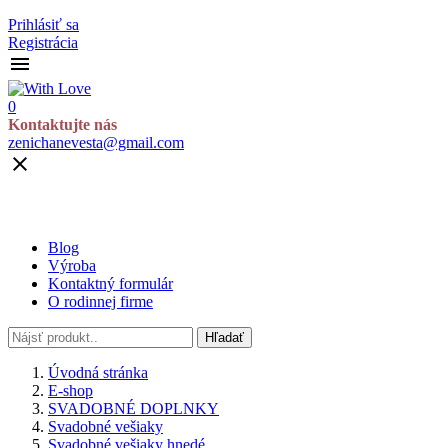
Prihlásiť sa
Registrácia

0
Kontaktujte nás
zenichanevesta@gmail.com

Blog
Výroba
Kontaktný formulár
O rodinnej firme
Hľadať
Úvodná stránka
E-shop
SVADOBNÉ DOPLNKY
Svadobné vešiaky
Svadobné vešiaky hnedé