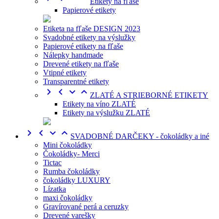
Etikety na fľaše
Papierové etikety
Etiketa na fľaše DESIGN 2023
Svadobné etikety na výslužky
Papierové etikety na fľaše
Nálepky handmade
Drevené etikety na fľaše
Vtipné etikety
Transparentné etikety




ZLATÉ A STRIEBORNÉ ETIKETY
Etikety na víno ZLATÉ
Etikety na výslužku ZLATÉ




SVADOBNÉ DARČEKY - čokoládky a iné
Mini čokoládky
Čokoládky- Merci
Tictac
Rumba čokoládky
čokoládky LUXURY
Lízatka
maxi čokoládky
Gravírované perá a ceruzky
Drevené varešky