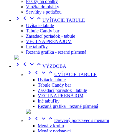
Pásiky na obálky
Vložka do obálky
Servítky s potlačou




UVÍTACIE TABULE
Uvítacie tabule
Tabule Candy bar
Zasadací poriadok - tabule
VECI NA PRENÁJOM
Iné tabuľky
Rezaná grafika - rezané písmená




VÝZDOBA




UVÍTACIE TABULE
Uvítacie tabule
Tabule Candy bar
Zasadací poriadok - tabule
VECI NA PRENÁJOM
Iné tabuľky
Rezaná grafika - rezané písmená




Drevený podstavec s menami
Mená v kruhu
Mená v podstavci